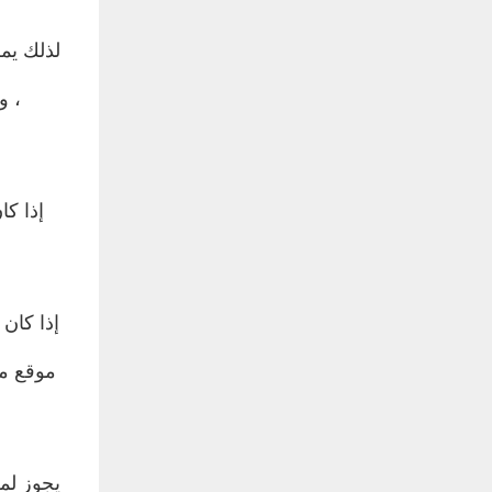
لذلك يم
، و
إذا ك
إذا كان
موقع مش
يجوز لم