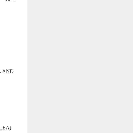
A AND
CEA)