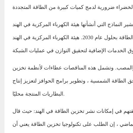
ير النماذج التي أنشأتها هيئة الكهرباء المركزية في الهند (CEA) إلى أن هذا الطلب قد يتطلب نشر 27 جيجابايت/108 جيجابايت
في الساعة لأنظمة تخزين الطاقة بحلول عام 2030. هيئة الكهرباء المركزية في الهند (CEA) رائدة في القواعد لتمكين أنظمة
والمصب. وتشمل هذه المناقصات عطاءات لأنظمة تخزين
الطاقة الشمسية ، وتطوير برامج الحوافز لتعزيز إنتاج
البطاريات المنتجة محليًا.
انات نشر تخزين الطاقة في الهند: حيث قال tata power ، التي حصلت
لماضي ، إن الطلب على تكنولوجيا تخزين الطاقة يعني أن