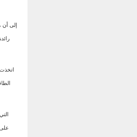
اتخذت 
الطاق
على 