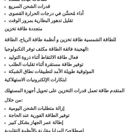
قدرات الشحن السريع
أداء مُحسَّن في درجات الحرارة القصوى
تقليل تدهور البطارية بمرور الوقت
متجددة
طاقة
تخزين
للطاقة الشمسية
طاقة
تخزين
و
أنظمة طاقة الرياح، الطاقة
توفر التكنولوجيا:
الهجينة فائقة الطاقة
مكثف
فعال
طاقة
الالتقاط أثناء ذروة التوليد
توفير طاقة مستقرة أثناء تقلبات الطلب
الموثوقية طويلة الأمد لتطبيقات نطاق الشبكة
ابتكارات الإلكترونيات الاستهلاكية
المتقدم
طاقة
تعمل قدرات التخزين على تحويل أجهزة المستهلك
من خلال:
إزالة متطلبات الشحن اليومية
توفير الطاقة الفورية عند الحاجة
إطالة عمر الجهاز بشكل كبير
اِصطِلاحِيّ
المزايا مقارنة بالأنظمة التقليدية