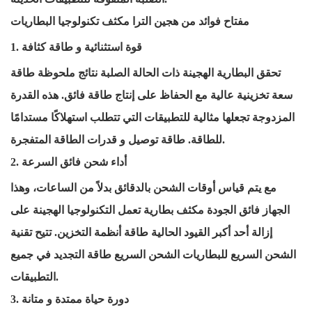
مفتاح
فوائد
من هجين الترا
مكثف
تكنولوجيا البطاريات
1. قوة استثنائية
و
طاقة
كثافة
تحقق البطارية الهجينة ذات الحالة الصلبة نتائج ملحوظة
طاقة
سعة تخزينية عالية مع الحفاظ على إنتاج طاقة فائق. هذه القدرة
المزدوجة تجعلها مثالية للتطبيقات التي تتطلب استهلاكًا مستدامًا
قدرات الطاقة المتفجرة.
للطاقة.
طاقة
توصيل
و
2. أداء شحن فائق السرعة
مع
يتم قياس أوقات الشحن بالدقائق بدلاً من الساعات، وهذا
الجهاز فائق الجودة
مكثف
بطارية
تعمل التكنولوجيا الهجينة على
إزالة أحد أكبر القيود الحالية
طاقة
أنظمة التخزين. تتيح تقنية
الشحن السريع للبطاريات الشحن السريع
طاقة
التجديد في جميع
التطبيقات.
3. دورة حياة ممتدة
و
متانة