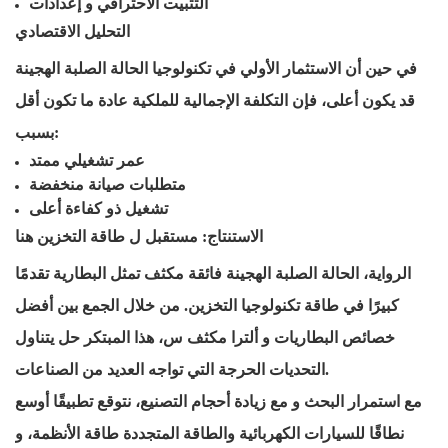
التثبيت الاحترافي
و
إعدادات
التحليل الاقتصادي
في حين أن الاستثمار الأولي في تكنولوجيا الحالة الصلبة الهجينة
قد يكون أعلى، فإن التكلفة الإجمالية للملكية عادة ما تكون أقل
بسبب:
عمر تشغيلي ممتد
متطلبات صيانة منخفضة
تشغيل ذو كفاءة أعلى
الاستنتاج:
مستقبل
ل
طاقة
التخزين هنا
الرواية، الحالة الصلبة الهجينة فائقة
مكثف
تمثل البطارية تقدمًا
كبيرًا في
طاقة
تكنولوجيا التخزين. من خلال الجمع بين أفضل
خصائص
البطاريات
و
ألترا
مكثف
س، هذا المبتكر
حل
يتناول
التحديات الحرجة التي تواجه العديد من الصناعات.
مع استمرار البحث
و
مع زيادة أحجام التصنيع، نتوقع تطبيقًا أوسع
نطاقًا للسيارات الكهربائية والطاقة المتجددة
طاقة
الأنظمة،
و