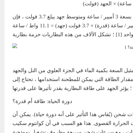
 ساعة) × الجهد (فولت)
لنلقِ نظرة على مثال باستخدام المعادلة أعلاه - إذا كانت البطارية بسعة 3 أمبير / ساعة ومتوسط ​​جهد يبلغ 3.7 فولت ، فإن
إجمالي الطاقة المخزنة في تلك البطارية هو 11.1 واط / ساعة - 3 أمبير / ساعة (قدرة) × 3.7 فولت (جهد) = 11.1 واط / ساعة
مثيل السعة بكمية الماء في الجزء العلوي من التل والجهد
قدار الطاقة التي يمكن للمطحنة استخدامها ، تحتاج إلى
دورة الحياة: طاقة أم قدرة؟
ات شحن (يُقاس هذا التأثير على أنه دورة حياة). يمكن أن
 الحرارة القصوى. هذا هو السبب في أن كوانتوم سكيب