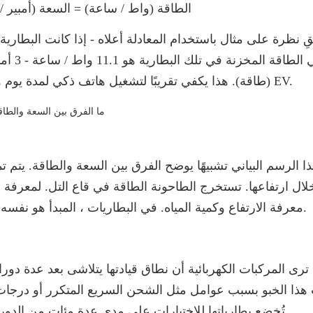
الطاقة (واط / ساعة) = السعة (أمبير /
(طاقة). هذا يكفي تقريبًا لتشغيل هاتف ذكي لمدة يوم واحد [1] ؛ تشكل الآلاف من هذه البطاريات حزمة بطارية EV.
ا الرسم البياني تشبيهًا يوضح الفرق بين السعة والطاقة. يتم ت
ال ارتفاعها. تستخرج الطاحونة الطاقة في قاع التل. لمعرفة م
معرفة الارتفاع وكمية المياه. في البطاريات ، المبدأ هو نفسه ؛ يؤثر الجهد على طاقة البطارية بقدر تأثيرها على قدرتها.
ترى المركبات الكهربائية أن نطاق قيادتها يتلاشى بعد عدة دور
هذا الخبو بسبب عوامل مثل الشحن السريع المتكرر أو درجات
تُخضع بطارياتها للاختبارات على مدى عدة مئات من الدورات ، مع سرعات شحن سريعة وظروف تشغيل نموذجية.