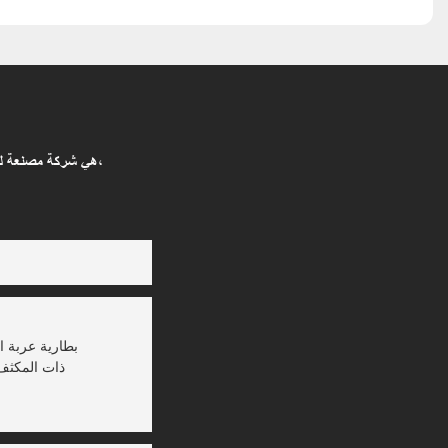
مرحبًا، Shanghai Green Tech (GTCAP) هي شركة مصنعة لبطاريات المكثفات الفائقة ومزودة لحلول تخزين الطاقة،
بطارية عربة ا
بطارية AGV ذات