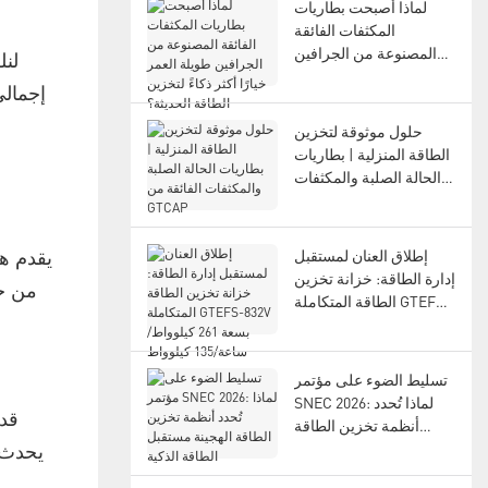
لماذا أصبحت بطاريات
المكثفات الفائقة
المصنوعة من الجرافين
طويلة العمر خيارًا أكثر
ذكاءً لتخزين الطاقة
الحديثة؟
حلول موثوقة لتخزين
الطاقة المنزلية | بطاريات
الحالة الصلبة والمكثفات
الفائقة من GTCAP
إطلاق العنان لمستقبل
يقدم هذ
إدارة الطاقة: خزانة تخزين
من خل
الطاقة المتكاملة GTEFS-
832V بسعة 261 كيلوواط/
ساعة/135 كيلوواط
تسليط الضوء على مؤتمر
SNEC 2026: لماذا تُحدد
قد 
أنظمة تخزين الطاقة
الهجينة مستقبل الطاقة
يحدث 
الذكية