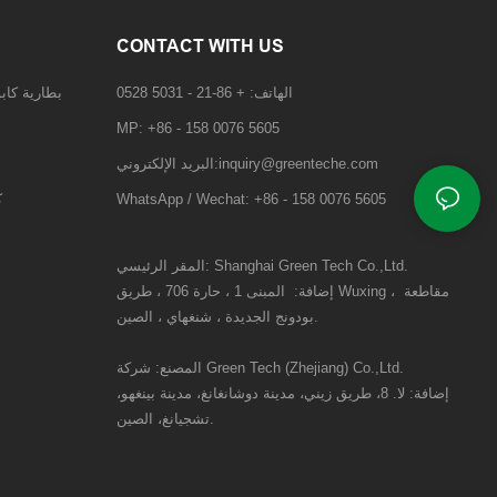
CONTACT WITH US
الهاتف: + 86-21 - 5031 0528
بطارية كاب
MP: +86 - 158 0076 5605
البريد الإلكتروني:inquiry@greenteche.com
WhatsApp / Wechat: +86 - 158 0076 5605
ك
المقر الرئيسي: Shanghai Green Tech Co.,Ltd.
مقاطعة
المبنى 1 ، حارة 706 ، طريق Wuxing ،
إضافة:
بودونج الجديدة ، شنغهاي ، الصين.
المصنع: شركة Green Tech (Zhejiang) Co.,Ltd.
إضافة:
لا. 8، طريق زيني، مدينة دوشانغانغ، مدينة بينغهو،
تشجيانغ، الصين.