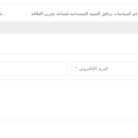
عم السياسات يرافق التنمية المستدامة لصناعة تخزين الطاقة
تقرير بحث وتحليل تخزين الطاقة: التجارب الرئيسية في العقود القادمة (1)
البريد الإلكتروني