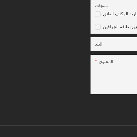
منتجات
رية المكثف الفائق
زين طاقة الجرافين
البلد
المحتوى