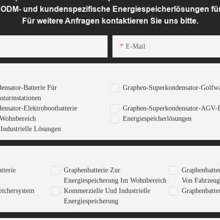
, ODM- und kundenspezifische Energiespeicherlösungen fü
Für weitere Anfragen kontaktieren Sie uns bitte.
E-Mail
nsator-Batterie Für
Graphen-Superkondensator-Golfwa
sturmstationen
nsator-Elektrobootbatterie
Graphen-Superkondensator-AGV-B
 Wohnbereich
Energiespeicherlösungen
ndustrielle Lösungen
tterie
Graphenbatterie Zur
Graphenbatte
Energiespeicherung Im Wohnbereich
Von Fahrzeug
eichersystem
Kommerzielle Und Industrielle
Graphenbatte
Energiespeicherung