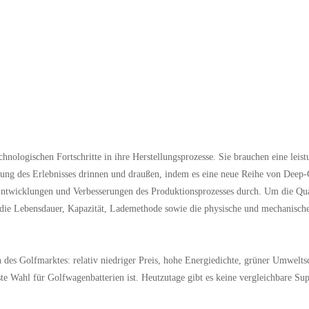
hnologischen Fortschritte in ihre Herstellungsprozesse. Sie brauchen eine lei
erung des Erlebnisses drinnen und draußen, indem es eine neue Reihe von Deep-
Entwicklungen und Verbesserungen des Produktionsprozesses durch. Um die Qua
 die Lebensdauer, Kapazität, Lademethode sowie die physische und mechanische I
 des Golfmarktes: relativ niedriger Preis, hohe Energiedichte, grüner Umwelt
ste Wahl für Golfwagenbatterien ist. Heutzutage gibt es keine vergleichbare S