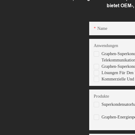
bietet OEM-
Name
Anwendungen
Graphen-Superkonde
Telekommunikation
Graphen-Superkonde
Lösungen Für Den
Kommerzielle Und I
Produkte
Superkondensatorba
Graphen-Energiesp