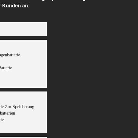
r Kunden an.
genbatterie
atterie
rie Zur Speicherung
batterien
rie