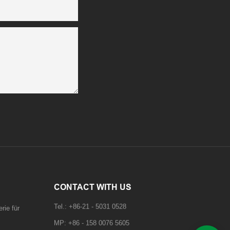
CONTACT WITH US
rie für
Tel.: +86-21 - 5031 0528
MP: +86 - 158 0076 5605