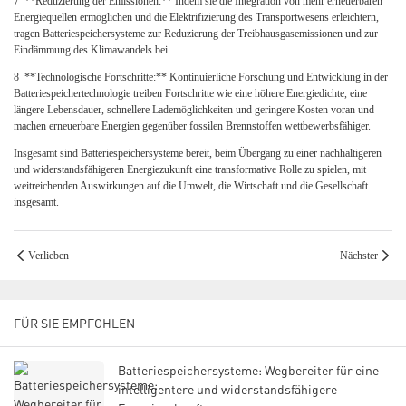
7
**Reduzierung der Emissionen:** Indem sie die Integration von mehr erneuerbaren
Energiequellen ermöglichen und die Elektrifizierung des Transportwesens erleichtern,
tragen Batteriespeichersysteme zur Reduzierung der Treibhausgasemissionen und zur
Eindämmung des Klimawandels bei.
8
**Technologische Fortschritte:** Kontinuierliche Forschung und Entwicklung in der
Batteriespeichertechnologie treiben Fortschritte wie eine höhere Energiedichte, eine
längere Lebensdauer, schnellere Lademöglichkeiten und geringere Kosten voran und
machen erneuerbare Energien gegenüber fossilen Brennstoffen wettbewerbsfähiger.
Insgesamt sind Batteriespeichersysteme bereit, beim Übergang zu einer nachhaltigeren
und widerstandsfähigeren Energiezukunft eine transformative Rolle zu spielen, mit
weitreichenden Auswirkungen auf die Umwelt, die Wirtschaft und die Gesellschaft
insgesamt.
Verlieben
Nächster
FÜR SIE EMPFOHLEN
Batteriespeichersysteme: Wegbereiter für eine
intelligentere und widerstandsfähigere