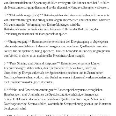
von Stromausfällen und Spannungsabfällen verringern. Sie können auch bei Ausfällen
als Notstromversorgung dienen und so die allgemeine Netzzuverlässigkeit verbessern.
3. **Elektrofahrzeuge (EVs):** Batteriespeicher sind eine entscheidende Komponente
von Elektrofahrzeugen und ermöglichen längere Reichweiten und schnellere Ladezeiten.
Mit zunehmender Verbreitung von Elektrofahrzeugen wird die
Batteriespeichertechnologie eine entscheidende Rolle bei der Reduzierung der
Treibhausgasemissionen im Transportsektor spielen.
4.**Energiezugang:** Batteriespeicher erleichtern den Energiezugang in abgelegenen
oder netzfernen Gebieten, indem sie Energie aus erneuerbaren Quellen oder zentralen
Netzen für die spätere Nutzung speichern. Dies ist besonders in Entwicklungsregionen
von Vorteil, in denen es an traditioneller Netzinfrastruktur mangelt.
5
**Peak-Shaving und Demand Response:** Batteriespeichersysteme können
Energieversorgern dabei helfen, den Spitzenbedarf zu bewältigen, indem sie
überschüssige Energie außerhalb der Spitzenzeiten speichern und in Zeiten hoher
Nachfrage bereitstellen, wodurch der Bedarf an teuren Spitzenkraftwerken reduziert und
die Gesamtstromkosten gesenkt werden.
6
**Wohn- und Gewerbeanwendungen:** Batteriespeichersysteme ermöglichen
Hausbesitzern und Unternehmen die Speicherung überschüssiger Energie aus
Sonnenkollektoren oder anderen erneuerbaren Quellen zur Nutzung in Zeiten hoher
Nachfrage oder bei Stromausfällen, wodurch die Stromrechnung gesenkt und Notstrom
bereitgestellt wird.