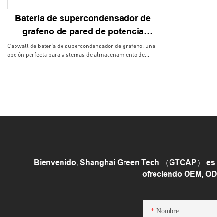
Batería de supercondensador de
grafeno de pared de potencia
GTEM-48V15kWh-W
Capwall de batería de supercondensador de grafeno, una
opción perfecta para sistemas de almacenamiento de
energía domésticos. La larga vida, el establo y el
mantenimiento rara vez traen más ventajas al usuario
final, pared y tierra montaron el sistema de gestión
disponible, elegante
Bienvenido, Shanghai Green Tech （GTCAP） es un
ofreciendo OEM, ODM
Nombre