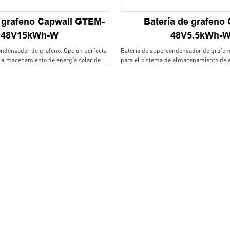
e grafeno Capwall GTEM-
Batería de grafeno
48V15kWh-W
48V5.5kWh-
ondensador de grafeno. Opción perfecta
Batería de supercondensador de grafeno
 almacenamiento de energía solar de la
para el sistema de almacenamiento de e
, estable y sin necesidad de
casa. La larga vida, estable y sin necesi
 mucha ventaja al usuario final, la
mantenimiento trae mucha ventaja al usu
montaron disponible, elegante manejan el
pared y la tierra montaron disponible, 
sistema