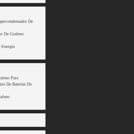
upercondensador De
or De Grafeno
 Energía
rafeno Para
to De Baterías De
rafeno