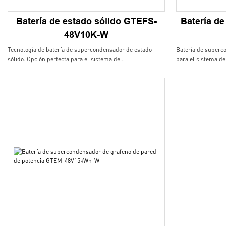
Batería de estado sólido GTEFS-
Batería d
48V10K-W
Tecnología de batería de supercondensador de estado
Batería de superc
sólido. Opción perfecta para el sistema de
para el sistema de
almacenamiento de energía solar de la casa. La larga vida,
casa. La larga vida
estable y sin necesidad de mantenimiento trae mucha
mantenimiento trae
ventaja al usuario final, la pared y la tierra montaron
pared y la tierra 
disponible, elegante manejan el sistema
sistema