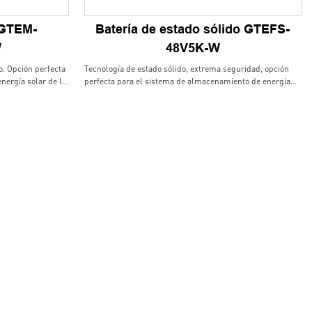
 GTEM-
Batería de estado sólido GTEFS-
W
48V5K-W
. Opción perfecta
Tecnología de estado sólido, extrema seguridad, opción
nergía solar de la
perfecta para el sistema de almacenamiento de energía
dad de
solar doméstico. La larga vida, estable y sin necesidad de
ario final, la
mantenimiento trae mucha ventaja al usuario final, la
elegante manejan el
pared y la tierra montaron disponible, elegante manejan el
sistema