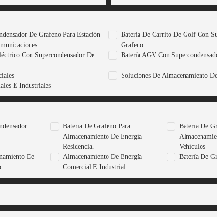
ndensador De Grafeno Para Estación
Batería De Carrito De Golf Con S
omunicaciones
Grafeno
léctrico Con Supercondensador De
Batería AGV Con Supercondensad
iales
Soluciones De Almacenamiento De
les E Industriales
ondensador
Batería De Grafeno Para
Batería De G
Almacenamiento De Energía
Almacenamien
Residencial
Vehículos
namiento De
Almacenamiento De Energía
Batería De G
o
Comercial E Industrial