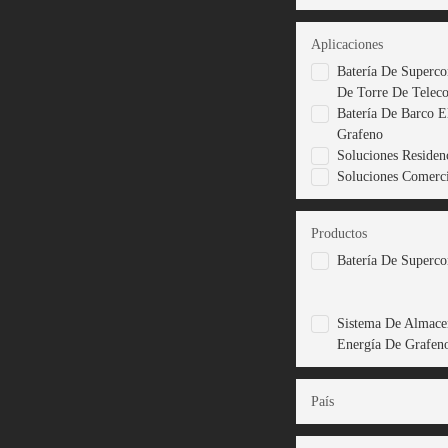
Aplicaciones
Batería De Superco
De Torre De Telec
Batería De Barco E
Grafeno
Soluciones Residenc
Soluciones Comercia
Productos
Batería De Superc
Sistema De Almace
Energía De Grafen
País