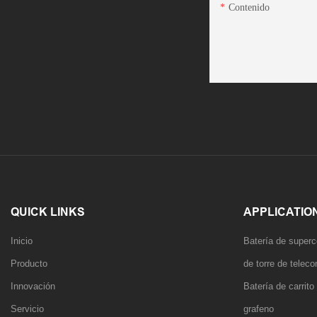
Contenido
QUICK LINKS
APPLICATIO
Inicio
Batería de superc
Producto
de torre de tele
Innovación
Batería de carrit
Servicio
grafeno