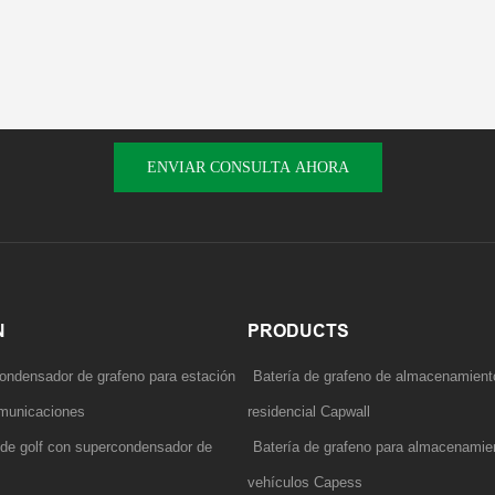
ENVIAR CONSULTA AHORA
N
PRODUCTS
ondensador de grafeno para estación
Batería de grafeno de almacenamient
comunicaciones
residencial Capwall
o de golf con supercondensador de
Batería de grafeno para almacenamien
vehículos Capess