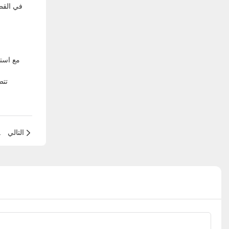
في القطا
مع استم
تتط
التالي
أبرز اتجاهات تخزين الط