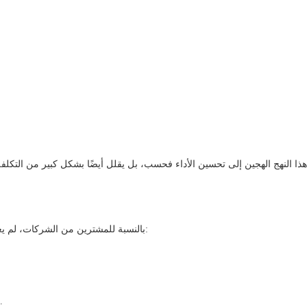
هذا النهج الهجين إلى تحسين الأداء فحسب، بل يقلل أيضًا بشكل كبير من التكلف
بالنسبة للمشترين من الشركات، لم يعد القرار يقتصر على سعة تخزين الطاقة فقط. فقد تحول التركيز إلى:
تساعد المكثفات الفائقة الشركات على تحقيق الأهداف الأربعة جميعه