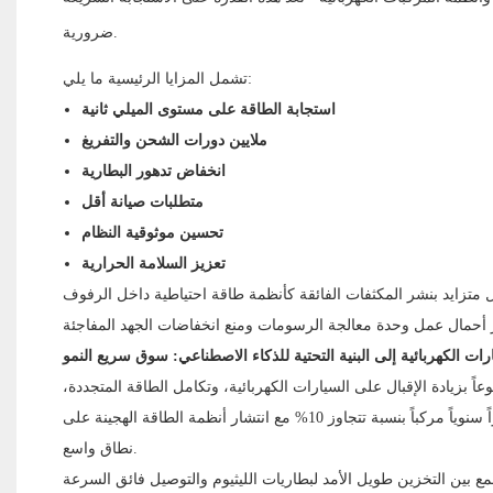
ضرورية.
تشمل المزايا الرئيسية ما يلي:
استجابة الطاقة على مستوى الميلي ثانية
ملايين دورات الشحن والتفريغ
انخفاض تدهور البطارية
متطلبات صيانة أقل
تحسين موثوقية النظام
تعزيز السلامة الحرارية
متزايد بنشر المكثفات الفائقة كأنظمة طاقة احتياطية داخل الرفوف
ات الكهربائية إلى البنية التحتية للذكاء الاصطناعي: سوق سريع النمو
اً بزيادة الإقبال على السيارات الكهربائية، وتكامل الطاقة المتجددة،
والأتمتة الصناعية، وتوسع البنية التحتية للذكاء الاصطناعي. ويتوقع محللو الصناعة نمواً سنوياً مركباً بنسبة تتجاوز 10% مع انتشار أنظمة الطاقة الهجينة على
نطاق واسع.
ع بين التخزين طويل الأمد لبطاريات الليثيوم والتوصيل فائق السرعة