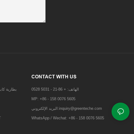
CONTACT WITH US
الهاتف: + 86-21 - 5031 0528
بطارية كاب
MP: +86 - 158 0076 5605
البريد الإلكتروني:inquiry@greenteche.com
WhatsApp / Wechat: +86 - 158 0076 5605
ك