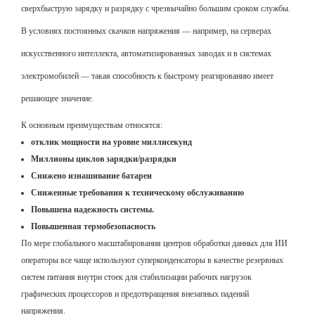
сверхбыструю зарядку и разрядку с чрезвычайно большим сроком службы.
В условиях постоянных скачков напряжения — например, на серверах
искусственного интеллекта, автоматизированных заводах и в системах
электромобилей — такая способность к быстрому реагированию имеет
решающее значение.
К основным преимуществам относятся:
отклик мощности на уровне миллисекунд
Миллионы циклов зарядки/разрядки
Снижено изнашивание батареи
Сниженные требования к техническому обслуживанию
Повышена надежность системы.
Повышенная термобезопасность
По мере глобального масштабирования центров обработки данных для ИИ
операторы все чаще используют суперконденсаторы в качестве резервных
систем питания внутри стоек для стабилизации рабочих нагрузок
графических процессоров и предотвращения внезапных падений
напряжения.