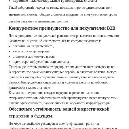
портовые и железнодорожные транспортные системы
Такой гибридный подход не только повышает производительность, но и
значительно снижает общую стоимость владения за счет увеличения срока
службы батареи и минимизации простоев.
Конкурентное преимущество для покупателей B2B
Для корпоративных покупателей решение теперь касается не только емкости
накопителей энергии. Акцент сместился на следующие аспекты:
оперативная непрерывность,
качество электроэнергии,
стоимость жизненного цикла,
и долгосрочной устойчивости системы.
Суперконденсаторы помогают предприятиям достичь всех четырех целей.
В отраслях, где даже миллисекундные перебои в электроснабжении могут
привести к отказу оборудования, потере производства или повреждению
данных, быстродействующие системы хранения энергии приобретают
критически важное значение.
Компании, внедряющие сегодня передовые решения на основе
суперконденсаторов, обеспечивают себе преимущество перед конкурентами
в плане эффективности, экологичности и надежности инфраструктуры.
Обеспечьте устойчивость вашей энергетической
стратегии в будущем.
По мере дальнейшего расширения электрификации и развития
инфраструктуры на основе искусственного интеллекта, спрос на мощные и