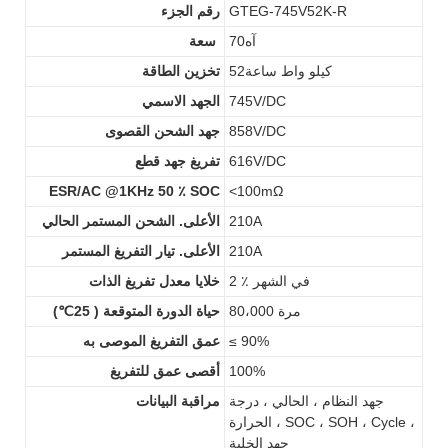
GTEG-745V52K-R
رقم الجزء
آه70
سعة
كيلو واط ساعة52
تخزين الطاقة
745V/DC
الجهد الاسمي
858V/DC
جهد الشحن القصوى
616V/DC
تفريغ جهد قطع
ESR/AC @1KHz 50 ٪ SOC
<100mΩ
210A
الأعلى. الشحن المستمر الحالي
210A
الأعلى. تيار التفريغ المستمر
2 ٪ في الشهر
خلايا معدل تفريغ الذات
80،000 مرة
حياة الدورة المتوقعة ( 25℃)
≤ 90%
عمق التفريغ الموصى به
100%
أقصى عمق للتفريغ
جهد النظام ، الحالي ، درجة
مراقبة البيانات
الحرارة ، SOC ، SOH ، Cycle ،
جهد الخلية