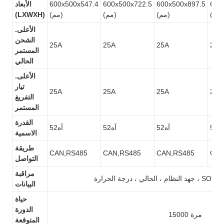
600
600x500x897.5
600x500x722.5
600x500x547.4
الأبعاد
(مم)
(مم)
(مم)
(مم)
(LXWXH)
الأعلى.
الشحن
25A
25A
25A
25A
المستمر
الحالي
الأعلى.
تيار
25A
25A
25A
25A
التفريغ
المستمر
القدرة
آه52
آه52
آه52
آه52
الاسمية
طريقة
CAN,RS485
CAN,RS485
CAN,RS485
CAN
التواصل
مراقبة
البيانات
حياة
الدورة
15000 مرة
المتوقعة