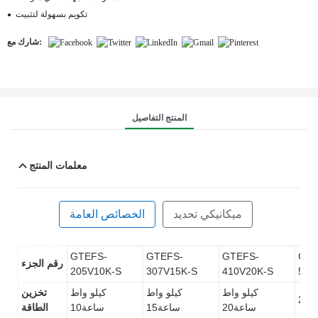
تكويم بسهولة لتثبيت
●
شارك مع:
المنتج التفاصيل
معلمات المنتج
ميكانيكي
تحديد
الخصائص العامة
GTEFS-
GTEFS-
GTEFS-
GTE
رقم الجزء
205V10K-S
307V15K-S
410V20K-S
512
كيلو واط
كيلو واط
كيلو واط
تخزين
25
ساعة20
ساعة15
ساعة10
الطاقة