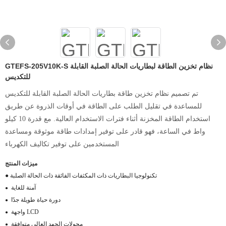
GTEFS-205V10K-S نظام تخزين الطاقة لبطاريات الحالة الصلبة القابلة
للتكديس
تم تصميم نظام تخزين طاقة بطاريات الحالة الصلبة القابلة للتكديس
للمساعدة في تقليل الطلب على الطاقة في أوقات الذروة عن طريق
استخدام الطاقة المخزنة أثناء فترات الاستخدام العالية. مع قدرة 10 كيلو
واط في الساعة، فهو قادر على توفير إمدادات طاقة موثوقة ومساعدة
المستخدمين على توفير تكاليف الكهرباء
ميزات المنتج
● تكنولوجيا البطاريات ذات المكثفات الفائقة ذات الحالة الصلبة
آمنة للغاية
●
دورة حياة طويلة جدًا
●
واجهة LCD
●
محولات الجهد العالي متوافقة
●