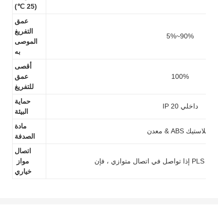
(25 ℃)
عمق
التفريغ
5%~90%
الموصى
به
أقصى
100%
عمق
للتفريغ
حماية
IP 20 داخلي
البيئة
مادة
معدن & ABS البلاستيك
الصدفة
اتصال
تأكيد الطلب
مواز
خياري