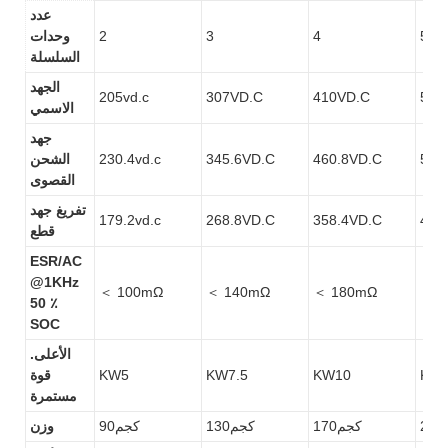
عدد
5
4
3
2
وحدات
السلسلة
الجهد
205vd.c
307VD.C
410VD.C
512
الاسمي
جهد
576
460.8VD.C
345.6VD.C
230.4vd.c
الشحن
القصوى
تفريغ جهد
179.2vd.c
268.8VD.C
358.4VD.C
448
قطع
ESR/AC
@1KHz
＜ 100mΩ
＜ 140mΩ
＜ 180mΩ
＜ 2
50 ٪
SOC
الأعلى.
KW1
KW10
KW7.5
KW5
قوة
مستمرة
كجم170
كجم130
كجم90
وزن