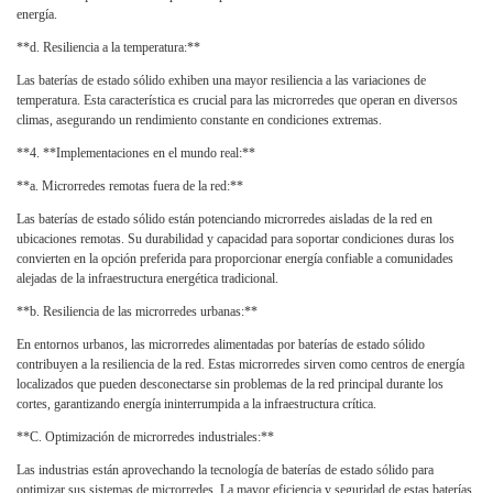
energía.
**d. Resiliencia a la temperatura:**
Las baterías de estado sólido exhiben una mayor resiliencia a las variaciones de
temperatura. Esta característica es crucial para las microrredes que operan en diversos
climas, asegurando un rendimiento constante en condiciones extremas.
**4. **Implementaciones en el mundo real:**
**a. Microrredes remotas fuera de la red:**
Las baterías de estado sólido están potenciando microrredes aisladas de la red en
ubicaciones remotas. Su durabilidad y capacidad para soportar condiciones duras los
convierten en la opción preferida para proporcionar energía confiable a comunidades
alejadas de la infraestructura energética tradicional.
**b. Resiliencia de las microrredes urbanas:**
En entornos urbanos, las microrredes alimentadas por baterías de estado sólido
contribuyen a la resiliencia de la red. Estas microrredes sirven como centros de energía
localizados que pueden desconectarse sin problemas de la red principal durante los
cortes, garantizando energía ininterrumpida a la infraestructura crítica.
**C. Optimización de microrredes industriales:**
Las industrias están aprovechando la tecnología de baterías de estado sólido para
optimizar sus sistemas de microrredes. La mayor eficiencia y seguridad de estas baterías