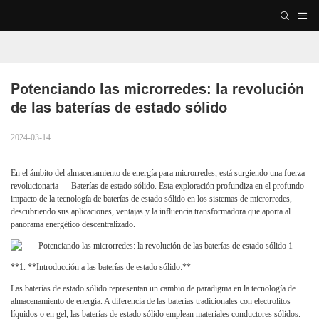
Potenciando las microrredes: la revolución 
de las baterías de estado sólido
2024-03-14
En el ámbito del almacenamiento de energía para microrredes, está surgiendo una fuerza
revolucionaria — Baterías de estado sólido. Esta exploración profundiza en el profundo
impacto de la tecnología de baterías de estado sólido en los sistemas de microrredes,
descubriendo sus aplicaciones, ventajas y la influencia transformadora que aporta al
panorama energético descentralizado.
**1. **Introducción a las baterías de estado sólido:**
Las baterías de estado sólido representan un cambio de paradigma en la tecnología de
almacenamiento de energía. A diferencia de las baterías tradicionales con electrolitos
líquidos o en gel, las baterías de estado sólido emplean materiales conductores sólidos.