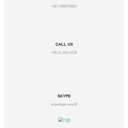
+86-15800765605
CALL US
+86-21-5031 0528
+86-15800765605
SKYPE
technologie verte58