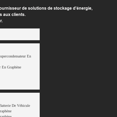
urnisseur de solutions de stockage d'énergie,
 aux clients.
r.
Supercondensateur En
r En Graphène
Batterie De Véhicule
Graphène
Graphène