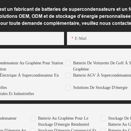
n fabricant de batteries de supercondensateurs et un fo
solutions OEM, ODM et de stockage d'énergie personnalisées
our toute demande complémentaire, veuillez nous contacte
E-Mail
ondensateur Au Graphène Pour Station
Batterie De Voiturette De Golf À 
tion
Graphène
 Électrique À Supercondensateur En
Batterie AGV À Supercondensateu
elles
Solutions De Stockage D'énergie
les Et Industrielles
ndensateur
Batterie Au Graphène Pour Le
Stockage De 
Stockage D'énergie Résidentiel
Batterie Au 
ge D'énergie Au
Stockage D'énergie Commercial Et
Batterie Au 