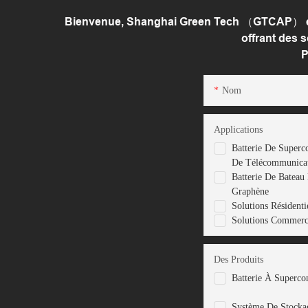
Bienvenue, Shanghai Green Tech （GTCAP） est u
offrant des 
P
Nom
Applications
Batterie De Superc
De Télécommunica
Batterie De Bateau
Graphène
Solutions Résidenti
Solutions Commercia
Des Produits
Batterie À Superco
Système De Stocka