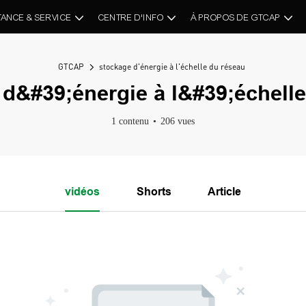
TANCE & SERVICE
CENTRE D'INFO
À PROPOS DE GTCAP
GTCAP
stockage d'énergie à l'échelle du réseau
d&#39;énergie à l&#39;échell
1 contenu
206 vues
vidéos
Shorts
Article