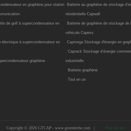
condensateur en graphène pour station
Batterie au graphène de stockage d’é
ommunication
résidentielle Capwall
ette de golf à supercondensateur en
Batterie de graphène de stockage de b
véhicule Capess
u électrique à supercondensateur en
Capmega Stockage d'énergie en grap
Caprack Stockage d’énergie commerc
upercondensateur graphène
industrielle
Batterie graphène
Tout en un
Copyright © 2026 GTCAP -
www.greenteche.com
|
Plan du site