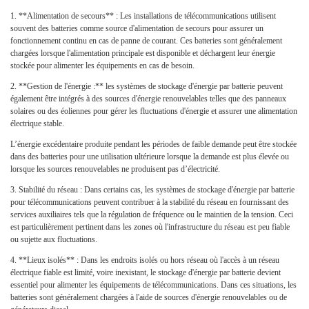
1.
**Alimentation de secours** : Les installations de télécommunications utilisent
souvent des batteries comme source d'alimentation de secours pour assurer un
fonctionnement continu en cas de panne de courant. Ces batteries sont généralement
chargées lorsque l'alimentation principale est disponible et déchargent leur énergie
stockée pour alimenter les équipements en cas de besoin.
2.
**Gestion de l'énergie :** les systèmes de stockage d'énergie par batterie peuvent
également être intégrés à des sources d'énergie renouvelables telles que des panneaux
solaires ou des éoliennes pour gérer les fluctuations d'énergie et assurer une alimentation
électrique stable.
L’énergie excédentaire produite pendant les périodes de faible demande peut être stockée
dans des batteries pour une utilisation ultérieure lorsque la demande est plus élevée ou
lorsque les sources renouvelables ne produisent pas d’électricité.
3. Stabilité du réseau : Dans certains cas, les systèmes de stockage d'énergie par batterie
pour télécommunications peuvent contribuer à la stabilité du réseau en fournissant des
services auxiliaires tels que la régulation de fréquence ou le maintien de la tension. Ceci
est particulièrement pertinent dans les zones où l'infrastructure du réseau est peu fiable
ou sujette aux fluctuations.
4. **Lieux isolés** : Dans les endroits isolés ou hors réseau où l'accès à un réseau
électrique fiable est limité, voire inexistant, le stockage d'énergie par batterie devient
essentiel pour alimenter les équipements de télécommunications. Dans ces situations, les
batteries sont généralement chargées à l'aide de sources d'énergie renouvelables ou de