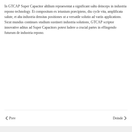
In GTCAP Super Capacitor altilium repraesentat a significant saltu deinceps in industria
repono technology. Et compositum ex ieiunium præcipiens, diu cycle vita, amplificata
salute, et alta industria densitas positiones ut a versatile solutio ad variis applications.
Sicut mundus continues studium sustineri industria solutions, GTCAP scriptor
innovative aditus ad Super Capacitors potest ludere a crucial partes in effingendo
futurum de industria repono.
Prev
Deinde