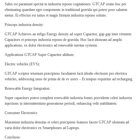
Salus est paramunt spectat in industria repono cogitationes. GTCAP oratio hoc per
eliminating quaedam eget components in traditional gravida qui potest pose salutem
metus. Et effectus est tutius et magis firmum industria repono solutio.
Princeps industria density:
GTCAP Achieves an infigo Energy density ad super Capacitor, gap gap inter virtutem
Capacitors et princeps industria repono de gravida. Hoc facit idoneam ad amplis
applications, ex dolor electronics ad renewable navitas systems.
Applications GTCAP Super Capacitor altilium:
Electric vehicles (EVS):
GTCAP scriptor ieiunium præcipiens facultatem facit idealis electionis pro electrica
vehicles, addressing unus de prima de de ev users – Et tempus requiritur ad recharging.
Renewable Energy Integration:
Super capacitors potest complent renewable industria fontes providente celeri industria
injections in intermittentium generatione periodi, enhancing velit stabilitatem.
Consumer Electronics:
Maximum industria densitas et celeri præcipiens features facere GTCAP idoneam ad
varia dolor electronics ex Smartphones ad Laptops.
Conclusio: