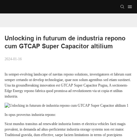
Unlocking in futurum de industria repono 
cum GTCAP Super Capacitor altilium
2024-01-16
In semper-evolving landscape of navitas repono solutions, investigatores et fabrum sunt
semper certando ut develop technologiae, quae non solum agentibus sed etiam sustineri.
Una ita groundbreaking innovation est GTCAP Super Capacitor Pugna, A sectionem-
Edge Energy repono fabrica quod promissa ad revolutionem via ut copia et utilitas
industria.
In opus provectus industria repono:
Sicut mundus transitus ad renewable industria fontes et electrica vehicles facti magis
prevalent, in demanda ad altus-perficientur industria storage systems non est maior.
Traditional gravida, dum effective, saepe faciem limitations in terms of præcipiens