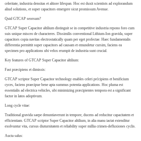
celeritate, industria densitas et altiore lifespan. Hoc est duxit scientists ad explorandum
aliud solutions, et super capacitors emergere sicut promissum Avenue.
Quid GTCAP seorsum?
GTCAP Super Capacitor altilium distinguit se in competitive industria repono foro cum
suis unique misceo de characteres. Dissimilis conventional Lithium-Ion gravida, super
capacitors copia navitas electrostatically quam per eget profectae. Haec fundamentalis
differentia permittit super capacitors ad causam et emundetur cursim, faciens ea
specimen pro applications ubi velox erumpit de industria sunt crucial.
Key features of GTCAP Super Capacitor altilium:
Fast præcipiens et dimissis:
GTCAP scriptor Super Capacitor technology enables celeri prćcipiens et benificium
cyces, faciens praecipue bene apta summus potentia applications. Hoc pluma est
essentialis ad electrica vehicles, ubi minimizing præcipientes tempora est a significant
factor in latos adoptivum.
Long cycle vitae:
Traditional gravida saepe denuntiaverunt in tempore, ducens ad reducitur capacitatem et
efficientiam. GTCAP scriptor Super Capacitor altilium, in alia manu iactat extenditur
exolvuntur vita, cursus diuturnitatem et reliability super millia crimen-defluxiones cyclis.
Aucta salus: