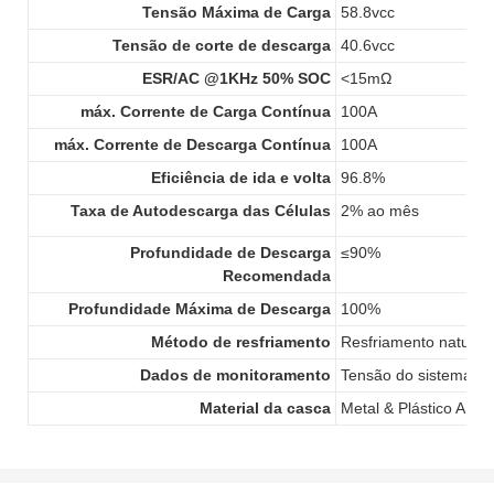
Tensão Máxima de Carga
58.8vcc
Tensão de corte de descarga
40.6vcc
ESR/AC @1KHz 50% SOC
<15mΩ
máx. Corrente de Carga Contínua
100A
máx. Corrente de Descarga Contínua
100A
Eficiência de ida e volta
96.8%
Taxa de Autodescarga das Células
2% ao mês
Profundidade de Descarga
≤90%
Recomendada
Profundidade Máxima de Descarga
100%
Método de resfriamento
Resfriamento natural
Dados de monitoramento
Tensão do sistema, co
Material da casca
Metal & Plástico ABS