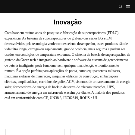
Inovação
Com base em muitos anos de pesquisa e fabricação de supercapacitores (EDLC)
experiência. As baterias de supercapacitores de grafeno das séries EG e EM
desenvolvidas pela tecnologia verde com excelente desempenho, esses produtos são de
vida ultra longa, carregáveis ​​rapidamente, grande potência, mais seguros e podem ser
usados ​​em condições de temperatura extremas. O sistema de bateria de supercapacitor de
grafeno da Green tech é integrado ao hardware e software do sistema de gerenciamento
de bateria inteligente, pode funcionar sem qualquer manutenção e monitoramento
remoto. É a opção perfeita para aplicações de ponta, como equipamentos militares,
máquinas elétricas de mineração, máquinas elétricas de construção, embarcações
elétricas, empilhadeiras, carrinhos de golfe, AGV, sistemas de armazenamento de energia
solar, fornecedores de energia de backup de torres de telecomunicações, UPS,
armazenamento de energia em microrrede e assim por diante. A maioria dos produtos
está em conformidade com CE, UN38.3, IEC62619, ROHS e UL.