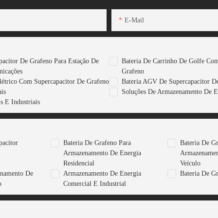
E-Mail
pacitor De Grafeno Para Estação De
Bateria De Carrinho De Golfe Com
nicações
Grafeno
létrico Com Supercapacitor De Grafeno
Bateria AGV De Supercapacitor D
is
Soluções De Armazenamento De E
 E Industriais
pacitor
Bateria De Grafeno Para
Bateria De G
Armazenamento De Energia
Armazenamen
Residencial
Veículo
enamento De
Armazenamento De Energia
Bateria De G
o
Comercial E Industrial