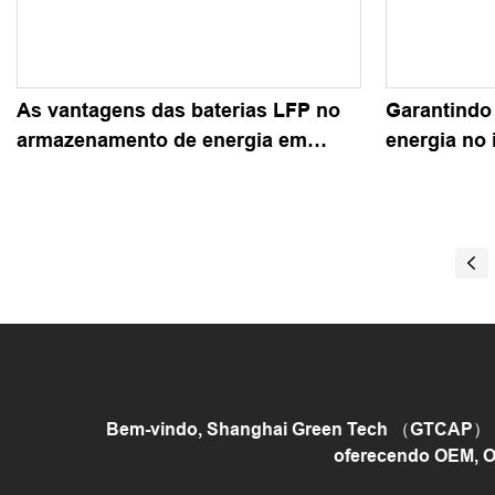
As vantagens das baterias LFP no
Garantindo
armazenamento de energia em
energia no 
grande escala e percepções de
estado sól
incidentes no mercado europeu
Bem-vindo, Shanghai Green Tech （GTCAP） é u
oferecendo OEM, O