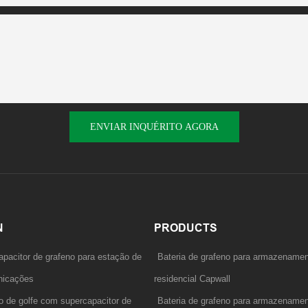
ENVIAR INQUÉRITO AGORA
N
PRODUCTS
apacitor de grafeno para estação de
Bateria de grafeno para armazenamen
unicações
residencial Capwall
ho de golfe com supercapacitor de
Bateria de grafeno para armazenamen