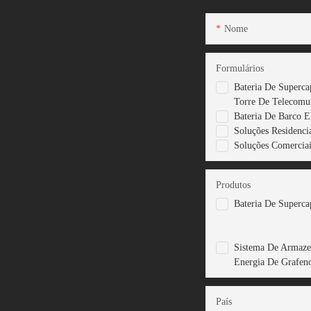
Nome
Formulários
Bateria De Superca
Torre De Telecomu
Bateria De Barco E
Soluções Residencia
Soluções Comerciais
Produtos
Bateria De Superca
Sistema De Armaz
Energia De Grafen
País