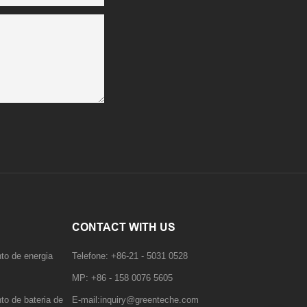
CONTACT WITH US
to de energia
Telefone: +86-21 - 5031 0528
MP: +86 - 158 0076 5605
to de bateria de
E-mail:inquiry@greenteche.com