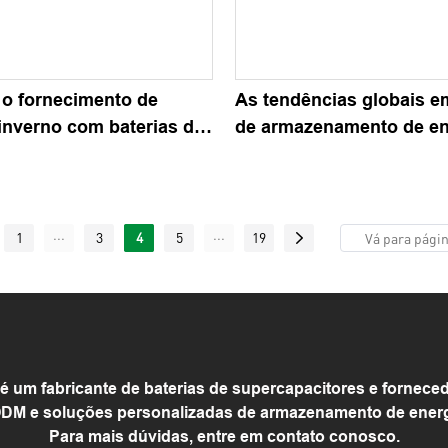
 o fornecimento de
As tendências globais e
inverno com baterias de
de armazenamento de en
ido no mercado europeu
contêineres
...
...
1
3
4
5
19
m fabricante de baterias de supercapacitores e forneced
DM e soluções personalizadas de armazenamento de energia
Para mais dúvidas, entre em contato conosco.