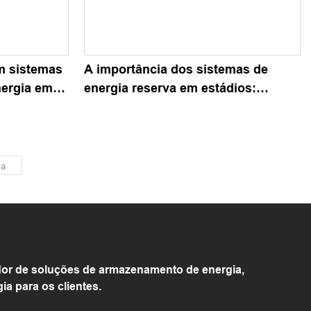
m sistemas
A importância dos sistemas de
ergia em
energia reserva em estádios:
soluções de baterias de estado
sólido no mercado italiano
or de soluções de armazenamento de energia,
 para os clientes.