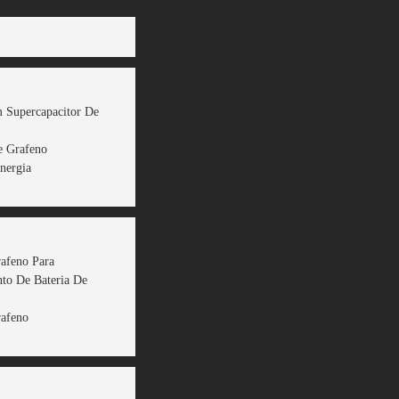
 Supercapacitor De
e Grafeno
nergia
rafeno Para
to De Bateria De
rafeno