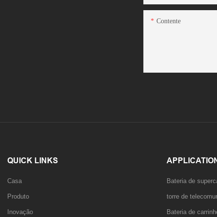
Contente
QUICK LINKS
APPLICATIO
Casa
Bateria de superc
Produto
torre de telecom
Inovação
Bateria de carrin