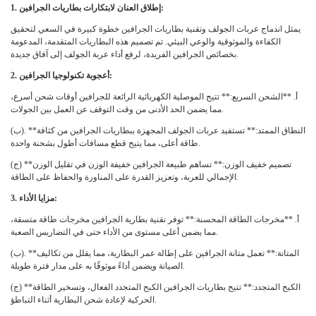
1. إطلاق العنان لابتكارات بطاريات الجرافين:
يمثل اندماج عربات الجولف وتقنية بطاريات الجرافين خطوة كبيرة في السعي لتحقيق
الكفاءة والموثوقية والوعي البيئي. تم تصميم هذه البطاريات المتقدمة، المدعومة
بخصائص الجرافين الفريدة، لرفع أداء عربة الجولف إلى آفاق جديدة.
2. أعجوبة تكنولوجيا الجرافين:
أ. **الشحن السريع:** تتيح الموصلية الكهربائية الرائعة للجرافين أوقات شحن أسرع،
مما يضمن الحد الأدنى من وقت التوقف عن العمل بين الجولات.
(ب). **النطاق الممتد:** تستفيد عربات الجولف المجهزة ببطاريات الجرافين من كثافة
طاقة أعلى، مما يتيح قطع مسافات أطول بشحنة واحدة.
(ج) **تصميم خفيف الوزن:** تساهم طبيعة الجرافين خفيفة الوزن في تقليل الوزن
الإجمالي للعربة، وتعزيز القدرة على المناورة والحفاظ على الطاقة.
3. مزايا الأداء:
أ. **مخرجات الطاقة المحسنة:** توفر تقنية بطارية الجرافين مخرجات طاقة متسقة،
مما يضمن أعلى مستوى من الأداء حتى في التضاريس الصعبة.
(ب). **المتانة:** تعمل متانة الجرافين على إطالة عمر البطارية، مما يقلل من تكاليف
الصيانة ويضمن أداءً موثوقًا به على مدار فترة طويلة.
(ج) **الكبح المتجدد:** تتيح بطاريات الجرافين الكبح المتجدد الفعال، وتسخير الطاقة
الحركية لإعادة شحن البطارية أثناء التباطؤ.