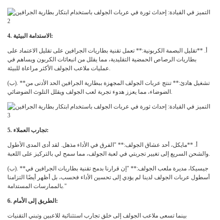
4. الاستدامة البيئية:
أ. **تقليل البصمة الكربونية:** تعمل تقنية بطاريات الجرافين على تقليل الاعتماد على
بطاريات الرصاص الحمضية التقليدية، مما يقلل من انبعاثات الكربون ويساهم في
عمليات ملاعب الجولف الأكثر مراعاة للبيئة.
(ب). **تشغيل هادئ:** تنتج عربات الجولف المجهزة ببطارية الجرافين الحد الأدنى من
الضوضاء، مما يعزز هدوء تجربة لعب الجولف ويقلل التلوث الضوضائي.
5. تجارب العملاء:
أ. **مايكل، أحد عشاق الجولف:** "الفرق في الأداء مذهل. لقد أدى المدى الأطول
والشحن السريع إلى تغيير تجربتي في لعبة الجولف، مما سمح لي بالتركيز على اللعبة.
(ب). **جيسيكا، مديرة ملعب الجولف:** "إن قرارنا بدمج تقنية بطاريات الجرافين في
أسطول عربات الجولف لدينا لم يؤدي إلى تحسين الأداء فحسب، بل أظهر أيضًا التزامنا
بالممارسات المستدامة."
6. الطريق إلى الأمام:
بينما تسعى ملاعب الجولف إلى خلق تجارب استثنائية للاعبين وتبني التقنيات