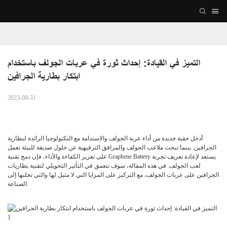
التميز في القيادة: إحداث ثورة في عربات الجولف باستخدام 
ابتكار بطارية الجرافين
2023-08-31
أدخل حقبة جديدة من أداء عربة الجولف والاستدامة مع التكنولوجيا الرائدة لبطارية
الجرافين. بينما تبحث ملاعب الجولف والمرافق الترفيهية عن حلول صديقة للبيئة تعمل
على تعزيز الكفاءة والأداء، فإن دمج تقنية Graphene Battery يستعد لإعادة تعريف تجربة
لعب الجولف. في هذه المقالة، سوف نتعمق في التأثير التحويلي لتقنية بطاريات
الجرافين على عربات الجولف، مع التركيز على المزايا التي لا مثيل لها والتي تجلبها إلى
الصناعة.