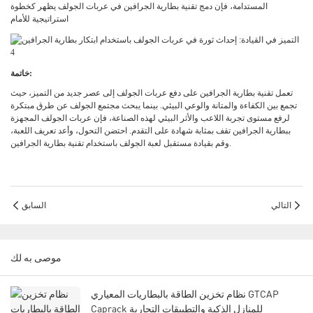
المستدامة، فإن دمج تقنية بطارية الجرافين في عربات الجولف يظهر كخطوة
استراتيجية للأمام
خاتمة:
تعمل تقنية بطارية الجرافين على دفع عربات الجولف إلى عصر جديد من التميز، حيث
تجمع بين الكفاءة والمتانة والوعي البيئي. بينما يبحث مجتمع الجولف عن طرق مبتكرة
لرفع مستوى تجربة اللاعب والأثر البيئي لهذه الصناعة، فإن عربات الجولف المجهزة
ببطارية الجرافين تقف بمثابة شهادة على التقدم. احتضن التحول، وأعد تعريف اللعبة،
وقم بقيادة مستقبل لعبة الجولف باستخدام تقنية بطارية الجرافين.
التالي
السابق
موصى به لك
نظام تخزين الطاقة بالبطاريات المعياري GTCAP
Caprack للمنازل الذكية والتطبيقات التجارية