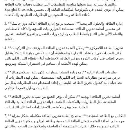
والتفريغ بسرعة، مما يجعلها مناسبة للتطبيقات التي تتطلب دفعات عالية الطاقة.
Shanghai Greentech، يمكن أن يؤدي التقدم في تكنولوجيا المكثفات الفائقة إلى تحسين
كثافة الطاقة وسد الفجوة بين البطاريات التقليدية والمكثفات.
**إدارة الطاقة والحلول البرمجية**: ستلعب برامج إدارة الطاقة الذكية دورًا حاسمًا
3.
في تحسين أنظمة تخزين الطاقة. ستساعد الخوارزميات التنبؤية والذكاء الاصطناعي
والتعلم الآلي على التنبؤ بأنماط الطلب وإدارة دورات الشحن والتفريغ لأنظمة التخزين
بكفاءة.
**تخزين الطاقة اللامركزي**: يمكن لأنظمة تخزين الطاقة الموزعة، مثل التركيبات
4.
خلف العدادات في المنشآت التجارية والصناعية، أن تساعد في موازنة الشبكة وتقليل
رسوم الطلب في أوقات الذروة وتوفير الطاقة الاحتياطية أثناء انقطاع التيار الكهربائي.
يمكن لهذه الأنظمة أن تساهم في استقرار الشبكة ومرونتها.
**بطاريات الحياة الثانية**: مع زيادة اعتماد السيارات الكهربائية، سيكون هناك
5.
عرض متزايد من بطاريات السيارات الكهربائية المستعملة. يمكن لهذه البطاريات أن
تجد حياة ثانية كحلول تخزين الطاقة الثابتة. إن إعادة استخدام هذه البطاريات يقلل من
النفايات ويطيل عمرها الإنتاجي.
**أنظمة تخزين الطاقة الهجينة**: يمكن أن يوفر الجمع بين تقنيات تخزين الطاقة
6.
المتعددة، مثل البطاريات والمكثفات الفائقة، فوائد تخزين الطاقة العالية والطاقة
العالية، مما يوفر حلاً متعدد الاستخدامات لمختلف التطبيقات.
**التكامل مع الطاقة المتجددة**: ستصبح أنظمة تخزين الطاقة متكاملة بشكل متزايد
7.
مع مصادر الطاقة المتجددة مثل الطاقة الشمسية وطاقة الرياح. ويمكنها تخزين الطاقة
الزائدة المتولدة خلال الفترات المشمسة أو العاصفة وإطلاقها عند الحاجة، وبالتالي