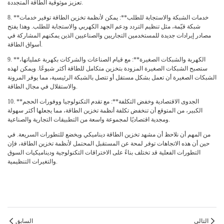
تعزيز موثوقية الطاقة المتجددة.
**خدمات الشبكة والاستجابة للطلب**: يمكن لأنظمة تخزين الطاقة توفير خدمات
8.
شبكة قيّمة، مثل تنظيم التردد ودعم الجهد الكهربي والاستجابة للطلب. وهذا يفتح
مصادر إيرادات جديدة للمستخدمين التجاريين والصناعيين الذين يمكنهم المشاركة في
أسواق الطاقة.
**الكهربة والشبكات الصغيرة**: مع قيام الصناعات والشركات بكهربة عملياتها،
9.
ستصبح الشبكات الصغيرة المزودة بتخزين متكامل للطاقة أكثر شيوعًا. ويمكن لهذه
الشبكات الصغيرة أن تعمل بشكل مستقل أو تتصل بالشبكة الرئيسية، مما يوفر المرونة
والاستقلال في مجال الطاقة.
**الجدوى الاقتصادية وخفض التكلفة**: مع تقدم التكنولوجيا ووفورات الحجم
10.
الكبير، من المتوقع أن تنخفض تكلفة أنظمة تخزين الطاقة، مما يجعلها أكثر سهولة
ومجدية اقتصاديًا لمجموعة واسعة من التطبيقات التجارية والصناعية.
من المهم أن نلاحظ أن مشهد تخزين الطاقة ديناميكي ويخضع للتطورات السريعة. في
حين أن هذه الاتجاهات توفر لمحة عن المستقبل المحتمل لأنظمة تخزين الطاقة، فإن
التطورات الفعلية قد تختلف بناءً على الاختراقات التكنولوجية وديناميكيات السوق
والتغيرات التنظيمية.
التالي
السابق