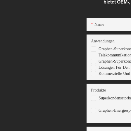
bietet OEM-
Name
Anwendungen
Graphen-Superkonde
Telekommunikation
Graphen-Superkonde
Lösungen Für Den
Kommerzielle Und I
Produkte
Superkondensatorba
Graphen-Energiesp