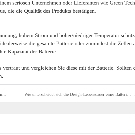
einem seriösen Unternehmen oder Lieferanten wie Green Tec
s, die die Qualität des Produkts bestätigen.
pannung, hohem Strom und hoher/niedriger Temperatur schütz
idealerweise die gesamte Batterie oder zumindest die Zellen 
hte Kapazität der Batterie.
ertraut und vergleichen Sie diese mit der Batterie. Sollten 
n.
Australien ist auf dem Weg, bis 2024 50 % erneuerbare Energien zu „null Nettokosten“ zu nutzen
Wie unterscheidet sich die Design-Lebensdauer einer Batterie von der Nutzungsdauer?