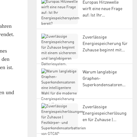
Europas Hitzewelle
wirft eine neue Frage
auf: Ist Ihr
Energiespeichersystem
fahren
bereit?
wendet.
Zuverlässige
Energiespeicherung für
Zuhause beginnt mit
ines
einem sichereren und
n den
langlebigeren
en ist.
Batteriesystem.
Warum langlebige
Graphen-
Superkondensatoren
eine intelligentere Wahl
nen und
für die moderne
Energiespeicherung
Zuverlässige
darstellen
Energiespeicherlösung
en für Zuhause |
Festkörper- und
Superkondensatorbatte