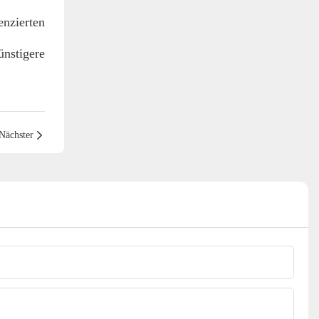
nzierten
nstigere
Nächster