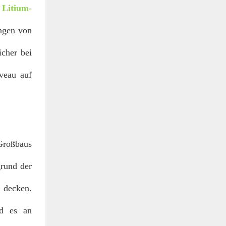
n
Litium-
ungen von
cher bei
veau auf
Großbaus
grund der
 decken.
nd es an