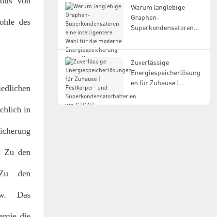
odus von
Batteriesystem.
Warum langlebige
Graphen-
ohle des
Superkondensatoren
eine intelligentere Wahl
für die moderne
Energiespeicherung
Zuverlässige
darstellen
Energiespeicherlösung
en für Zuhause |
edlichen
Festkörper- und
Superkondensatorbatte
chlich in
rien von GTCAP
eicherung
. Zu den
. Zu den
usw. Das
ergie die