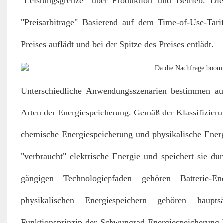
"Leistungsgrenze" über Produktion und Betrieb. Di
"Preisarbitrage" Basierend auf dem Time-of-Use-Tar
Preises auflädt und bei der Spitze des Preises entlädt.
Unterschiedliche Anwendungsszenarien bestimmen auc
Arten der Energiespeicherung. Gemäß der Klassifizier
chemische Energiespeicherung und physikalische Energ
"verbraucht" elektrische Energie und speichert sie 
gängigen Technologiepfaden gehören Batterie-En
physikalischen Energiespeichern gehören haupt
Funktionsprinzip der Schwungrad-Energiespeicherung be