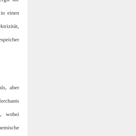
 in einen
trizität,
speicher
ls, aber
erchants
t, wobei
hemische