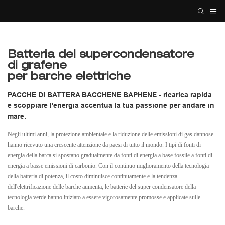
Batteria del supercondensatore
di grafene
per barche elettriche
PACCHE DI BATTERA BACCHENE BAPHENE - ricarica rapida
e scoppiare l'energia accentua la tua passione per andare in
mare.
Negli ultimi anni, la protezione ambientale e la riduzione delle emissioni di gas dannose
hanno ricevuto una crescente attenzione da paesi di tutto il mondo. I tipi di fonti di
energia della barca si spostano gradualmente da fonti di energia a base fossile a fonti di
energia a basse emissioni di carbonio. Con il continuo miglioramento della tecnologia
della batteria di potenza, il costo diminuisce continuamente e la tendenza
dell'elettrificazione delle barche aumenta, le batterie del super condensatore della
tecnologia verde hanno iniziato a essere vigorosamente promosse e applicate sulle
barche.