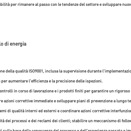
bilità per rimanere al passo con le tendenze del settore e sviluppare nuo
o di energia
ione della qualità ISO9001, inclusa la supervisione durante l'implementazi
 per aumentare l'efficienza e la precisione delle ispezioni.
trolli in corso di lavorazione e i prodotti finiti per garantire un rigoroso c
 azioni correttive immediate e sviluppare piani di prevenzione a lungo te
emi di qualità interni ed esterni e coordinare azioni correttive interfunzio
lità dei processi e dei reclami dei clienti; stabilire un meccanismo di follo
otti sulla base della conoscenza del processo e dell'esperienza passata e 