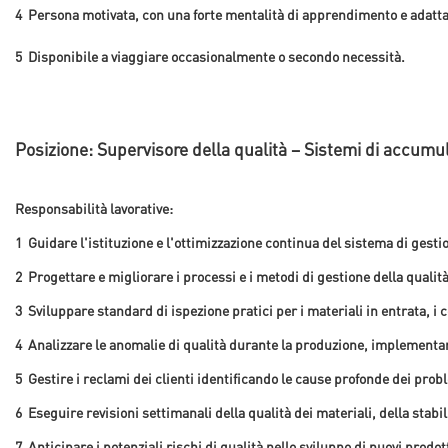
4
Persona motivata, con una forte mentalità di apprendimento e adatta
5
Disponibile a viaggiare occasionalmente o secondo necessità.
Posizione: Supervisore della qualità – Sistemi di accumul
Responsabilità lavorative:
1
Guidare l'istituzione e l'ottimizzazione continua del sistema di gest
2
Progettare e migliorare i processi e i metodi di gestione della qualità
3
Sviluppare standard di ispezione pratici per i materiali in entrata, i con
4
Analizzare le anomalie di qualità durante la produzione, implementare
5
Gestire i reclami dei clienti identificando le cause profonde dei probl
6
Eseguire revisioni settimanali della qualità dei materiali, della stabi
7
Anticipare i potenziali rischi di qualità nello sviluppo di nuovi prod