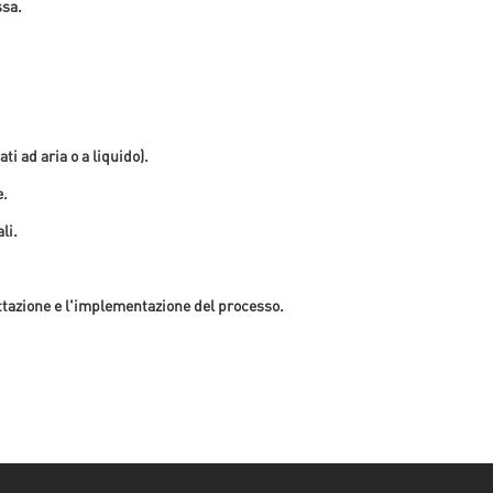
ssa.
i ad aria o a liquido).
e.
li.
ettazione e l'implementazione del processo.