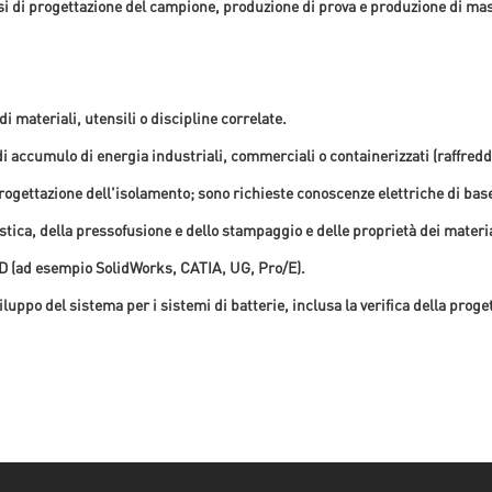
si di progettazione del campione, produzione di prova e produzione di ma
 materiali, utensili o discipline correlate.
i accumulo di energia industriali, commerciali o containerizzati (raffreddat
progettazione dell'isolamento; sono richieste conoscenze elettriche di bas
stica, della pressofusione e dello stampaggio e delle proprietà dei materia
D (ad esempio SolidWorks, CATIA, UG, Pro/E).
uppo del sistema per i sistemi di batterie, inclusa la verifica della prog