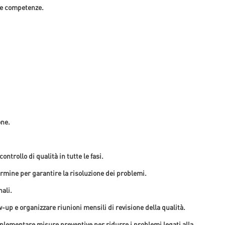
ve competenze.
one.
ontrollo di qualità in tutte le fasi.
rmine per garantire la risoluzione dei problemi.
nali.
w-up e organizzare riunioni mensili di revisione della qualità.
implementare misure preventive per ridurre i problemi legati alla