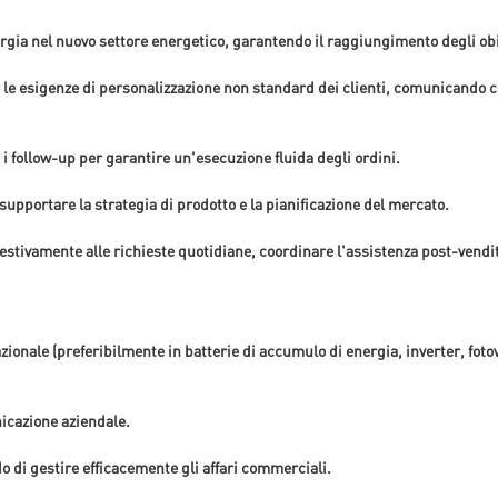
rgia nel nuovo settore energetico, garantendo il raggiungimento degli obie
re le esigenze di personalizzazione non standard dei clienti, comunicando
 e i follow-up per garantire un'esecuzione fluida degli ordini.
pportare la strategia di prodotto e la pianificazione del mercato.
stivamente alle richieste quotidiane, coordinare l'assistenza post-vendita
nale (preferibilmente in batterie di accumulo di energia, inverter, fotovol
nicazione aziendale.
o di gestire efficacemente gli affari commerciali.