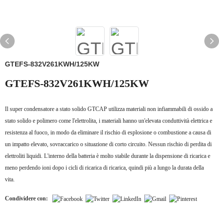
GTEFS-832V261KWH/125KW
GTEFS-832V261KWH/125KW
Il super condensatore a stato solido GTCAP utilizza materiali non infiammabili di ossido a
stato solido e polimero come l'elettrolita, i materiali hanno un'elevata conduttività elettrica e
resistenza al fuoco, in modo da eliminare il rischio di esplosione o combustione a causa di
un impatto elevato, sovraccarico o situazione di corto circuito. Nessun rischio di perdita di
elettroliti liquidi. L'interno della batteria è molto stabile durante la dispensione di ricarica e
meno perdendo ioni dopo i cicli di ricarica di ricarica, quindi più a lungo la durata della
vita.
Condividere con: