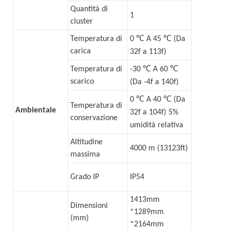
Quantità di
1
cluster
℃
℃
Temperatura di
0
A 45
(Da
carica
32f a 113f)
℃
℃
Temperatura di
-30
A 60
scarico
(Da -4f a 140f)
℃
℃
0
A 40
(Da
Temperatura di
Ambientale
32f a 104f) 5%
conservazione
umidità relativa
Altitudine
4000 m (13123ft)
massima
Grado IP
IP54
1413mm
Dimensioni
*1289mm
(mm)
*2164mm