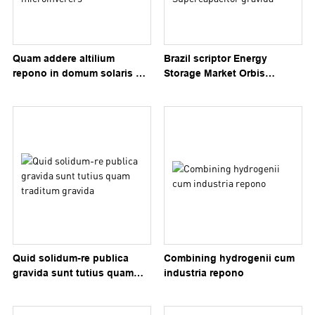
Quam addere altilium
Brazil scriptor Energy
repono in domum solaris PV
Storage Market Orbis
system cum microinverers
Terrarum: De Partes of
Supercapacitor gravida
Quid solidum-re publica
Combining hydrogenii cum
gravida sunt tutius quam
industria repono
traditum gravida