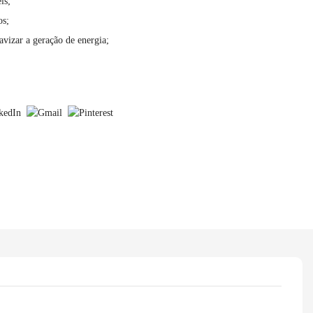
eis;
os;
uavizar a geração de energia;