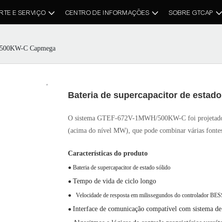
RTE E SERVIÇO
CENTRO DE INFORMAÇÕES
SOBRE GTCAP
WH/500KW-C Capmega
Bateria de supercapacitor de est
O sistema GTEF-672V-1MWH/500KW-C foi projetado par
(acima do nível MW), que pode combinar várias fontes 
Características do produto
●
Bateria de supercapacitor de estado sólido
Tempo de vida de ciclo longo
●
●
Velocidade de resposta em milissegundos do controlador BESS
Interface de comunicação compatível com sistema d
●