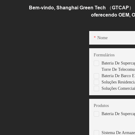
Bem-vindo, Shanghai Green Tech （GTCAP） é u
oferecendo OEM, O
Nome
Formulários
Bateria De Superca
Torre De Telecomu
Bateria De Barco E
Soluções Residencia
Soluções Comerciais
Produtos
Bateria De Superca
Sistema De Armaz