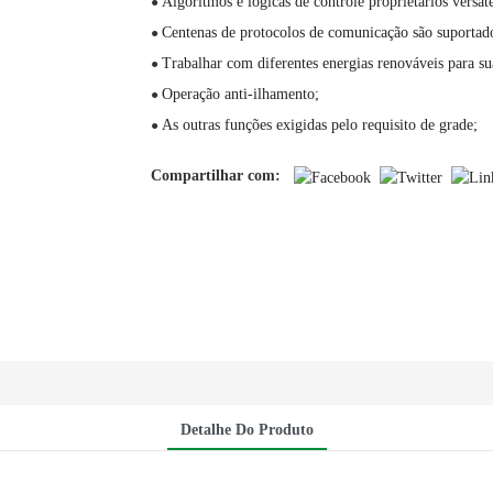
Algoritmos e lógicas de controle proprietários versát
●
Centenas de protocolos de comunicação são suportad
●
Trabalhar com diferentes energias renováveis ​​para s
●
Operação anti-ilhamento;
●
As outras funções exigidas pelo requisito de grade;
●
Compartilhar com:
Detalhe Do Produto