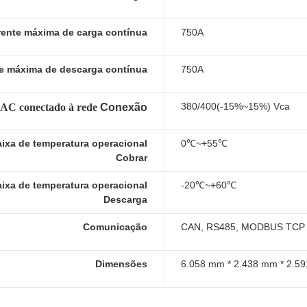
rente máxima de carga contínua
750A
e máxima de descarga contínua
750A
380/400(-15%~15%) Vca
AC conectado à rede
Conexão
aixa de temperatura operacional
0℃~+55℃
Cobrar
aixa de temperatura operacional
-20℃~+60℃
Descarga
Comunicação
CAN, RS485, MODBUS TCP
Dimensões
6.058 mm * 2.438 mm * 2.5