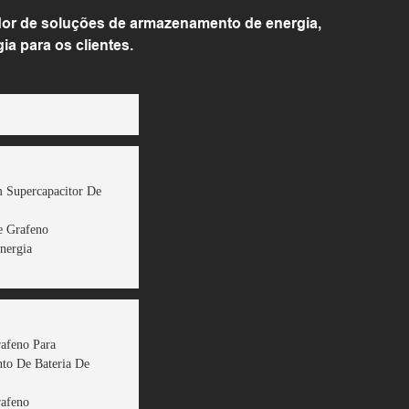
or de soluções de armazenamento de energia,
 para os clientes.
 Supercapacitor De
e Grafeno
nergia
rafeno Para
to De Bateria De
rafeno