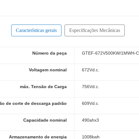
Características gerais
Especificações Mecânicas
Número da peça
GTEF-672V500KW/1MWH-C
Voltagem nominal
672Vd.c.
máx. Tensão de Carga
756Vd.c.
ão de corte de descarga padrão
609Vd.c.
Capacidade nominal
490ahx3
Armazenamento de energia
1008kwh