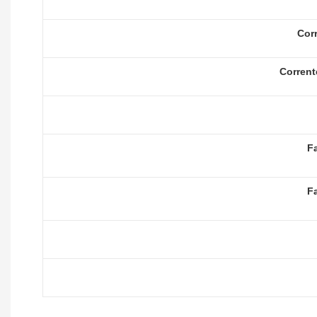
Cor
Corrent
F
F