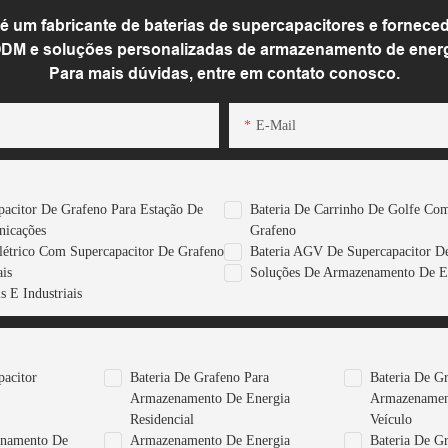
m fabricante de baterias de supercapacitores e forneced
DM e soluções personalizadas de armazenamento de energia
Para mais dúvidas, entre em contato conosco.
E-Mail
pacitor De Grafeno Para Estação De
Bateria De Carrinho De Golfe Com
nicações
Grafeno
létrico Com Supercapacitor De Grafeno
Bateria AGV De Supercapacitor D
is
Soluções De Armazenamento De E
 E Industriais
pacitor
Bateria De Grafeno Para
Bateria De G
Armazenamento De Energia
Armazenamen
Residencial
Veículo
enamento De
Armazenamento De Energia
Bateria De G