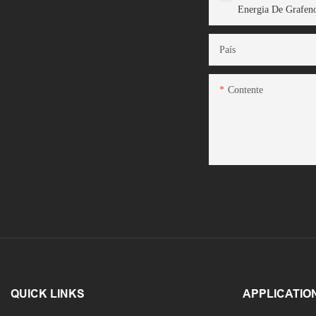
Energia De Grafen
País
Contente
QUICK LINKS
APPLICATIO