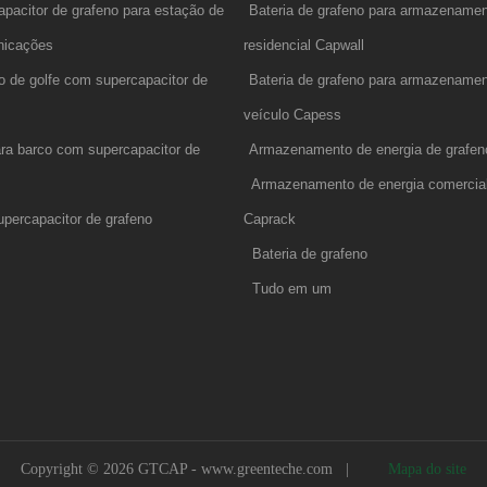
apacitor de grafeno para estação de
Bateria de grafeno para armazenamen
unicações
residencial Capwall
ho de golfe com supercapacitor de
Bateria de grafeno para armazenamen
veículo Capess
para barco com supercapacitor de
Armazenamento de energia de grafe
Armazenamento de energia comercial 
percapacitor de grafeno
Caprack
Bateria de grafeno
Tudo em um
Copyright © 2026 GTCAP -
www.greenteche.com
|
Mapa do site