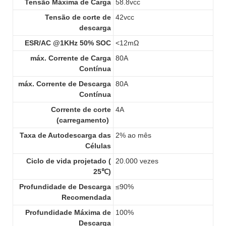
Tensão Máxima de Carga
58.8vcc
Tensão de corte de
42vcc
descarga
ESR/AC @1KHz 50% SOC
<12mΩ
máx. Corrente de Carga
80A
Contínua
máx. Corrente de Descarga
80A
Contínua
Corrente de corte
4A
(carregamento)
Taxa de Autodescarga das
2% ao mês
Células
Ciclo de vida projetado (
20.000 vezes
25℃)
Profundidade de Descarga
≤90%
Recomendada
Profundidade Máxima de
100%
Descarga