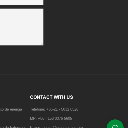
CONTACT WITH US
to de energia
Telefone: +86-21 - 5031 0528
MP: +86 - 158 0076 5605
to de bateria de
E-mail:inquiry@greenteche.com