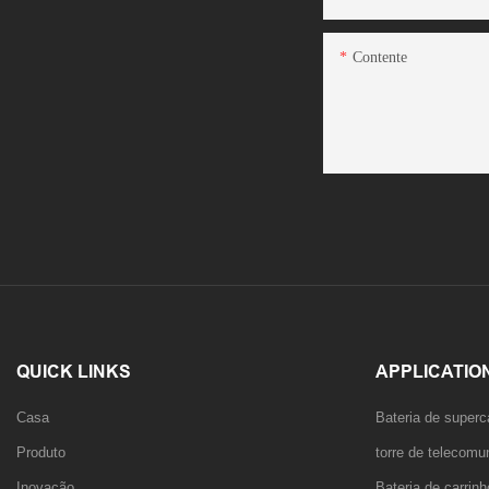
Contente
QUICK LINKS
APPLICATIO
Casa
Bateria de superc
Produto
torre de telecom
Inovação
Bateria de carrin