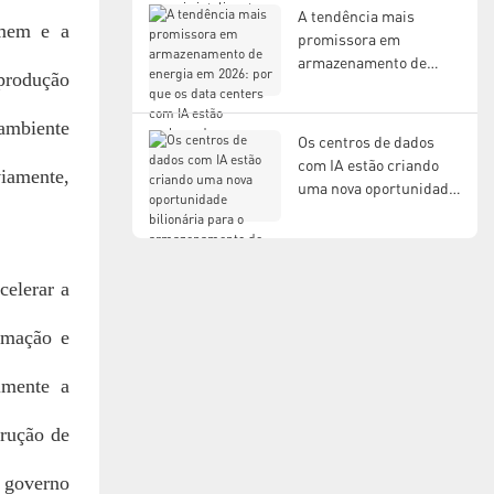
o futuro da energia
A tendência mais
omem e a
inteligente.
promissora em
armazenamento de
 produção
energia em 2026: por
que os data centers
 ambiente
com IA estão
Os centros de dados
acelerando a demanda
com IA estão criando
iamente,
por sistemas híbridos
uma nova oportunidade
de armazenamento de
bilionária para o
energia.
armazenamento de
energia em
supercapacitores.
celerar a
rmação e
lmente a
trução de
o governo