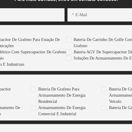
E-Mail
pacitor De Grafeno Para Estação De
Bateria De Carrinho De Golfe Com
nicações
Grafeno
létrico Com Supercapacitor De Grafeno
Bateria AGV De Supercapacitor D
is
Soluções De Armazenamento De E
 E Industriais
pacitor
Bateria De Grafeno Para
Bateria De G
Armazenamento De Energia
Armazenamen
Residencial
Veículo
enamento De
Armazenamento De Energia
Bateria De G
o
Comercial E Industrial