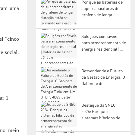
Por que as baterias de
útil.
aram uma
supercapacitores de
grafeno de longa
duração estão se
tornando uma escolha
mais inteligente para o
Soluções confiáveis ​​
el "cinco
armazenamento de
para armazenamento de
energia moderno?
energia residencial |
 social,
Baterias de estado
sólido e
supercapacitores da
Desvendando o Futuro
GTCAP
da Gestão de Energia: O
Gabinete de
Armazenamento de
Energia Tudo-em-Um
GTEFS-832V de 261
Destaque da SNEC
kWh/135 kW
2026: Por que os
sistemas híbridos de
armazenamento de
 no meio
energia estão definindo