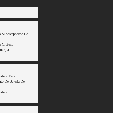
 Supercapacitor De
e Grafeno
nergia
rafeno Para
to De Bateria De
rafeno