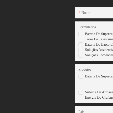
Nome
Formulários
Bateria De Superca
Torre De Telecomu
Bateria De Barco E
Soluções Residencia
Soluções Comerciais
Produtos
Bateria De Superca
Sistema De Armaz
Energia De Grafen
País