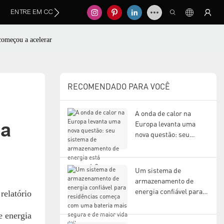
ENTRE EM CONTATO CONOSCO
começou a acelerar
RECOMENDADO PARA VOCÊ
A onda de calor na
a 
Europa levanta uma
nova questão: seu
sistema de
armazenamento de
energia está
Um sistema de
preparado?
armazenamento de
energia confiável para
relatório
residências começa
com uma bateria mais
e energia
segura e de maior vida