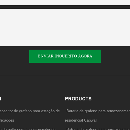
ENVIAR INQUÉRITO AGORA
N
PRODUCTS
apacitor de grafeno para estação de
Bateria de grafeno para armazenamen
unicações
residencial Capwall
ho de golfe com supercapacitor de
Bateria de grafeno para armazenamen