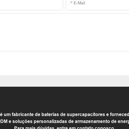
E-Mail
m fabricante de baterias de supercapacitores e forneced
DM e soluções personalizadas de armazenamento de energia
Para mais dúvidas, entre em contato conosco.