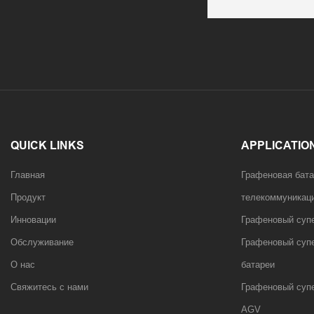
QUICK LINKS
APPLICATIO
Главная
Графеновая бата
Продукт
телекоммуникац
Инновации
Графеновый суп
Обслуживание
Графеновый супе
О нас
батареи
Свяжитесь с нами
Графеновый супе
AGV