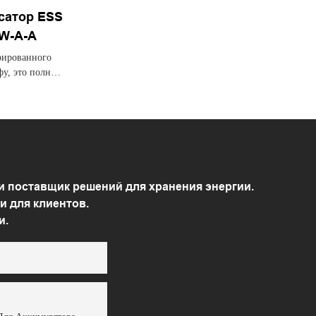
сатор ESS
W-A-A
рированного
у, это полная
ь напрямую
енного тока.
и поставщик решений для хранения энергии.
и для клиентов.
и.