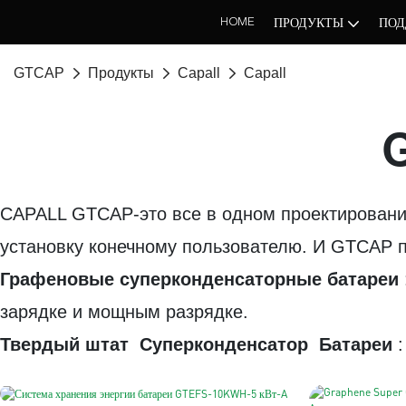
HOME
ПРОДУКТЫ
ПОД
GTCAP
Продукты
Capall
Capall
G
CAPALL GTCAP-это все в одном проектировани
установку конечному пользователю. И GTCAP 
Графеновые суперконденсаторные батареи
зарядке и мощным разрядке.
Твердый штат
Суперконденсатор
Батареи