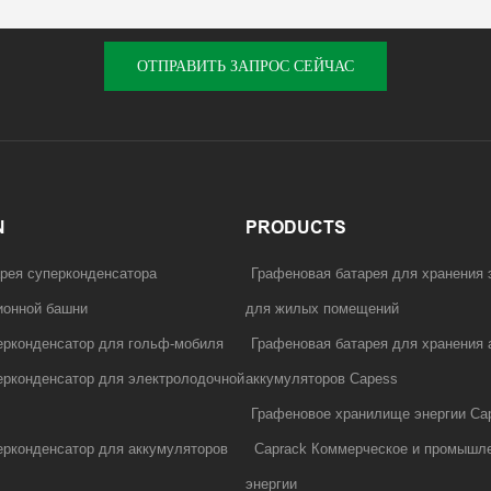
ОТПРАВИТЬ ЗАПРОС СЕЙЧАС
N
PRODUCTS
рея суперконденсатора
Графеновая батарея для хранения 
ионной башни
для жилых помещений
ерконденсатор для гольф-мобиля
Графеновая батарея для хранения
рконденсатор для электролодочной
аккумуляторов Capess
Графеновое хранилище энергии C
рконденсатор для аккумуляторов
Caprack Коммерческое и промышл
энергии