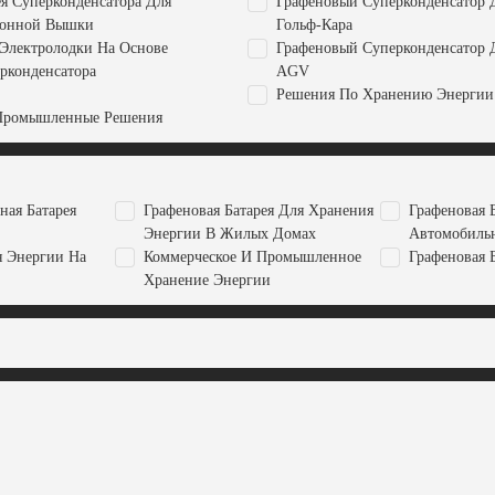
ея Суперконденсатора Для
Графеновый Суперконденсатор 
ионной Вышки
Гольф-Кара
Электролодки На Основе
Графеновый Суперконденсатор 
рконденсатора
AGV
Решения По Хранению Энергии
Промышленные Решения
ная Батарея
Графеновая Батарея Для Хранения
Графеновая 
Энергии В Жилых Домах
Автомобиль
я Энергии На
Коммерческое И Промышленное
Графеновая 
Хранение Энергии