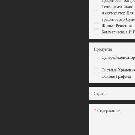
Графеновая Батар
Телекоммуникац
Аккумулятор Для 
Графенового Супе
Жилые Решения
Коммерческие И 
Продукты
Суперконденсатор
Система Хранени
Основе Графена
Страна
Содержание