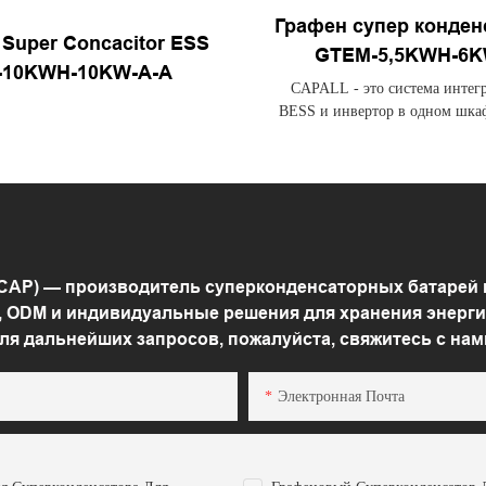
Графен супер конден
 Super Concacitor ESS
GTEM-5,5KWH-6K
-10KWH-10KW-A-A
CAPALL - это система интег
BESS и инвертор в одном шкаф
система, которая может быт
подключена к мощности перем
TCAP) — производитель суперконденсаторных батарей 
 ODM и индивидуальные решения для хранения энерги
ля дальнейших запросов, пожалуйста, свяжитесь с нам
Электронная Почта