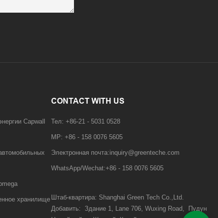
CONTACT WITH US
энергии Capwall
Тел: +86-21 - 5031 0528
MP: +86 - 158 0076 5605
 автомобильных
Электронная почта:inquiry@greenteche.com
WhatsApp/Wechat:+86 - 158 0076 5605
apmega
Штаб-квартира: Shanghai Green Tech Co.,Ltd.
енное хранилище
Добавить:
Здание 1, Lane 706, Wuxing Road,
Пудун