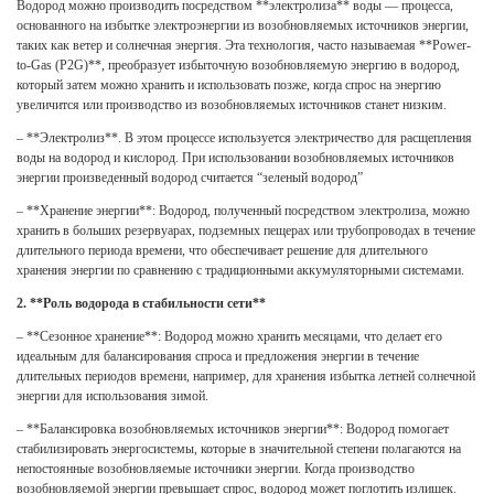
Водород можно производить посредством **электролиза** воды — процесса,
основанного на избытке электроэнергии из возобновляемых источников энергии,
таких как ветер и солнечная энергия. Эта технология, часто называемая **Power-
to-Gas (P2G)**, преобразует избыточную возобновляемую энергию в водород,
который затем можно хранить и использовать позже, когда спрос на энергию
увеличится или производство из возобновляемых источников станет низким.
– **Электролиз**. В этом процессе используется электричество для расщепления
воды на водород и кислород. При использовании возобновляемых источников
энергии произведенный водород считается “зеленый водород”
– **Хранение энергии**: Водород, полученный посредством электролиза, можно
хранить в больших резервуарах, подземных пещерах или трубопроводах в течение
длительного периода времени, что обеспечивает решение для длительного
хранения энергии по сравнению с традиционными аккумуляторными системами.
2. **Роль водорода в стабильности сети**
– **Сезонное хранение**: Водород можно хранить месяцами, что делает его
идеальным для балансирования спроса и предложения энергии в течение
длительных периодов времени, например, для хранения избытка летней солнечной
энергии для использования зимой.
– **Балансировка возобновляемых источников энергии**: Водород помогает
стабилизировать энергосистемы, которые в значительной степени полагаются на
непостоянные возобновляемые источники энергии. Когда производство
возобновляемой энергии превышает спрос, водород может поглотить излишек.