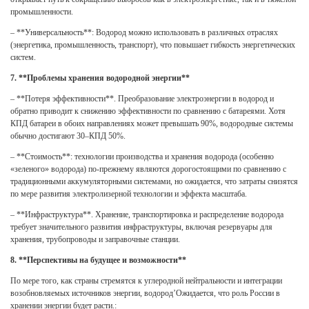
промышленности.
– **Универсальность**: Водород можно использовать в различных отраслях
(энергетика, промышленность, транспорт), что повышает гибкость энергетических
систем.
7. **Проблемы хранения водородной энергии**
– **Потеря эффективности**. Преобразование электроэнергии в водород и
обратно приводит к снижению эффективности по сравнению с батареями. Хотя
КПД батареи в обоих направлениях может превышать 90%, водородные системы
обычно достигают 30–КПД 50%.
– **Стоимость**: технологии производства и хранения водорода (особенно
«зеленого» водорода) по-прежнему являются дорогостоящими по сравнению с
традиционными аккумуляторными системами, но ожидается, что затраты снизятся
по мере развития электролизерной технологии и эффекта масштаба.
– **Инфраструктура**. Хранение, транспортировка и распределение водорода
требует значительного развития инфраструктуры, включая резервуары для
хранения, трубопроводы и заправочные станции.
8. **Перспективы на будущее и возможности**
По мере того, как страны стремятся к углеродной нейтральности и интеграции
возобновляемых источников энергии, водород’Ожидается, что роль России в
хранении энергии будет расти.: