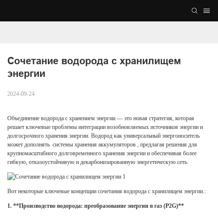
Сочетание водорода с хранилищем 
энергии
2024-09-24
Объединение водорода с хранением энергии — это новая стратегия, которая
решает ключевые проблемы интеграции возобновляемых источников энергии и
долгосрочного хранения энергии. Водород как универсальный энергоноситель
может дополнять
системы хранения аккумуляторов
, предлагая решения для
крупномасштабного долговременного хранения энергии и обеспечивая более
гибкую, отказоустойчивую и декарбонизированную энергетическую сеть.
Вот некоторые ключевые концепции сочетания водорода с хранилищем энергии.:
1. **Производство водорода: преобразование энергии в газ (P2G)**