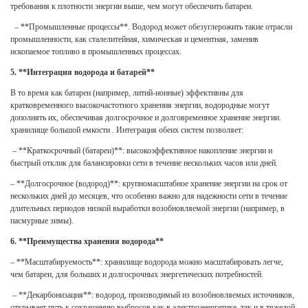
требования к плотности энергии выше, чем могут обеспечить батареи.
– **Промышленные процессы**. Водород может обезуглерожить такие отрасли
промышленности, как сталелитейная, химическая и цементная, заменив
ископаемое топливо в промышленных процессах.
5. **Интеграция водорода и батарей**
В то время как батареи (например, литий-ионные) эффективны для
кратковременного высокочастотного хранения энергии, водородные могут
дополнять их, обеспечивая долгосрочное и долговременное хранение энергии.
хранилище большой емкости
. Интеграция обеих систем позволяет:
– **Краткосрочный (батареи)**: высокоэффективное накопление энергии и
быстрый отклик для балансировки сети в течение нескольких часов или дней.
– **Долгосрочное (водород)**: крупномасштабное хранение энергии на срок от
нескольких дней до месяцев, что особенно важно для надежности сети в течение
длительных периодов низкой выработки возобновляемой энергии (например, в
пасмурные зимы).
6. **Преимущества хранения водорода**
– **Масштабируемость**: хранилище водорода можно масштабировать легче,
чем батареи, для больших и долгосрочных энергетических потребностей.
– **Декарбонизация**: водород, производимый из возобновляемых источников,
открывает путь к сокращению выбросов как в электроэнергетике, так и в тяжелой