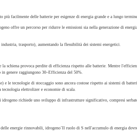
to più facilmente delle batterie per esigenze di energia grande e a lungo termin
geno offre un percorso per ridurre le emissioni sia nella generazione di energia
, industria, trasporto), aumentando la flessibilità dei sistemi energetici.
e la schiena provoca perdite di efficienza rispetto alle batterie. Mentre l'efficien
eno in genere raggiungono 30–Efficienza del 50%.
) e le tecnologie di stoccaggio sono ancora costose rispetto ai sistemi di batter
a tecnologia elettrolizer e economie di scala.
di idrogeno richiede uno sviluppo di infrastrutture significativo, compresi serbat
e delle energie rinnovabili, idrogeno’Il ruolo di S nell'accumulo di energia dov