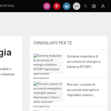
NTATTACI
CONSIGLIATO PER TE
gia
Sistema modulare di
accumulo di energia a
batteria GTCAP
ovabili e
Caprack per
o soluzioni
applicazioni
domestiche intelligenti
Perché i sistemi di
e commerciali.
accumulo energetico
impilabili stanno
diventando il futuro
delle soluzioni
energetiche