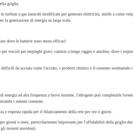
lla griglia.
in turbine a gas naturale modificate per generare elettricità, simile a come ve
per la generazione di energia su larga scala.
lare dove le batterie sono meno efficaci:
e per veicoli per impieghi gravi, camion a lungo raggio e autobus, dove i requisi
difficili da acciaio come l'acciaio, i prodotti chimici e il cemento sostituendo i
lo di energia ad alta frequenza a breve termine, l'idrogeno può completarle forn
ntrambi i sistemi consente:
a e risposta rapida per il bilanciamento della rete per ore o giorni.
er giorni o mesi, particolarmente importante per l'affidabilità della griglia du
gli inverni nuvolosi).