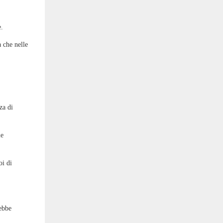
e.
 che nelle
za di
ie
oi di
rebbe