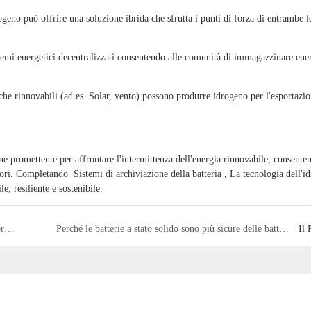
ogeno può offrire una soluzione ibrida che sfrutta i punti di forza di entrambe l
stemi energetici decentralizzati consentendo alle comunità di immagazzinare ene
che rinnovabili (ad es. Solar, vento) possono produrre idrogeno per l'esportazio
e promettente per affrontare l'intermittenza dell'energia rinnovabile, consente
ttori. Completando
Sistemi di archiviazione della batteria
, La tecnologia dell'i
e, resiliente e sostenibile.
Quali sono le prospettive di accumulo di energia nel mercato brasiliano?
Perché le batterie a stato solido sono più sicure delle batterie tradizionali
Il 