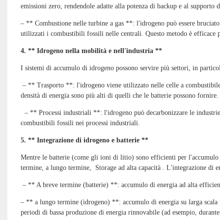
emissioni zero, rendendole adatte alla potenza di backup e al supporto de
– ** Combustione nelle turbine a gas **: l'idrogeno può essere bruciato 
utilizzati i combustibili fossili nelle centrali. Questo metodo è efficace 
4. ** Idrogeno nella mobilità e nell'industria **
I sistemi di accumulo di idrogeno possono servire più settori, in partico
– ** Trasporto **: l'idrogeno viene utilizzato nelle celle a combustibil
densità di energia sono più alti di quelli che le batterie possono fornire.
– ** Processi industriali **: l'idrogeno può decarbonizzare le industrie 
combustibili fossili nei processi industriali.
5. ** Integrazione di idrogeno e batterie **
Mentre le batterie (come gli ioni di litio) sono efficienti per l'accumu
termine, a lungo termine,
Storage ad alta capacità
. L'integrazione di e
– ** A breve termine (batterie) **: accumulo di energia ad alta efficienz
– ** a lungo termine (idrogeno) **: accumulo di energia su larga scala p
periodi di bassa produzione di energia rinnovabile (ad esempio, durante 