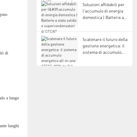
per l'accumulo di
Soluzioni affidabili per
energia moderno
l'accumulo di energia
ngono
domestica | Batterie a
stato solido e
supercondensatori di
GTCAP
Scatenare il futuro della
gestione energetica: il
sistema di accumulo
ti di
energetico all-in-one
GTEFS-832V da 261
kWh/135 kW.
endo a lungo
rante lunghi