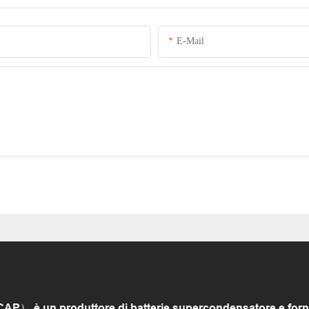
E-Mail
 è un produttore di batterie supercondensatore e fornito