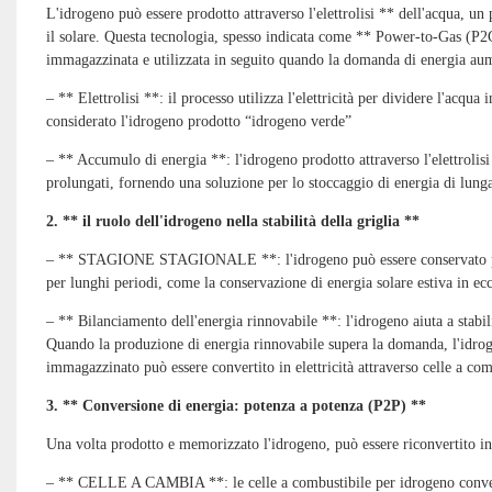
L'idrogeno può essere prodotto attraverso l'elettrolisi ** dell'acqua, un 
il solare. Questa tecnologia, spesso indicata come ** Power-to-Gas (P2G
immagazzinata e utilizzata in seguito quando la domanda di energia aum
– ** Elettrolisi **: il processo utilizza l'elettricità per dividere l'acq
considerato l'idrogeno prodotto “idrogeno verde”
– ** Accumulo di energia **: l'idrogeno prodotto attraverso l'elettrolisi
prolungati, fornendo una soluzione per lo stoccaggio di energia di lunga d
2. ** il ruolo dell'idrogeno nella stabilità della griglia **
– ** STAGIONE STAGIONALE **: l'idrogeno può essere conservato per 
per lunghi periodi, come la conservazione di energia solare estiva in ecc
– ** Bilanciamento dell'energia rinnovabile **: l'idrogeno aiuta a stabili
Quando la produzione di energia rinnovabile supera la domanda, l'idroge
immagazzinato può essere convertito in elettricità attraverso celle a com
3. ** Conversione di energia: potenza a potenza (P2P) **
Una volta prodotto e memorizzato l'idrogeno, può essere riconvertito in
– ** CELLE A CAMBIA **: le celle a combustibile per idrogeno converto