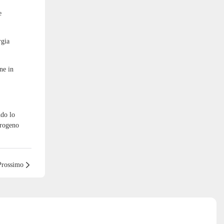
e
rgia
ne in
ndo lo
drogeno
Prossimo