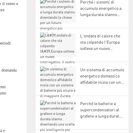
Perché i sistemi di
e il vento e
residenziali
accumulo energetico a
ere
lunga durata stanno
diventando la chiave per
un futuro energetico
più resiliente
L'ondata di calore che
sta colpendo l'Europa
periodi
solleva un nuovo
interrogativo: il vostro
sistema di accumulo
energetico è pronto?
Un sistema di accumulo
la domanda
energetico domestico
affidabile inizia con un
enti.
sistema di batterie più
geno
sicuro e di maggiore
durata.
Perché le batterie a
supercondensatori al
grafene a lunga durata
stanno diventando una
scelta più intelligente
a e