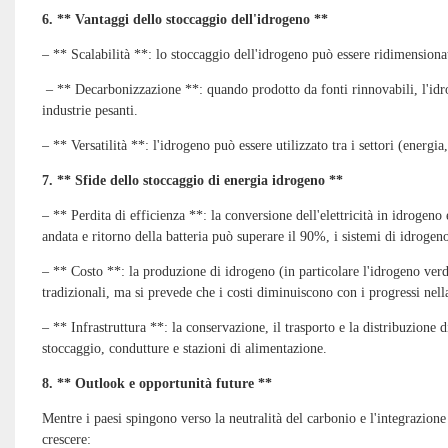
6. ** Vantaggi dello stoccaggio dell'idrogeno **
– ** Scalabilità **: lo stoccaggio dell'idrogeno può essere ridimensiona
– ** Decarbonizzazione **: quando prodotto da fonti rinnovabili, l'idro
industrie pesanti.
– ** Versatilità **: l'idrogeno può essere utilizzato tra i settori (energia
7. ** Sfide dello stoccaggio di energia idrogeno **
– ** Perdita di efficienza **: la conversione dell'elettricità in idrogeno 
andata e ritorno della batteria può superare il 90%, i sistemi di idrog
– ** Costo **: la produzione di idrogeno (in particolare l'idrogeno verde
tradizionali, ma si prevede che i costi diminuiscono con i progressi nell
– ** Infrastruttura **: la conservazione, il trasporto e la distribuzione 
stoccaggio, condutture e stazioni di alimentazione.
8. ** Outlook e opportunità future **
Mentre i paesi spingono verso la neutralità del carbonio e l'integrazion
crescere: