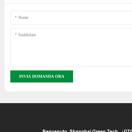
Nome
Soddisfare
INVIA DOMANDA ORA
Benvenuto, Shanghai Green Tech （GTCAP）