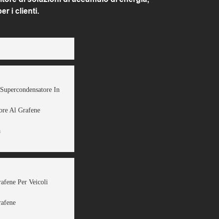
 i clienti.
 Supercondensatore In
ore Al Grafene
a
rafene Per Veicoli
rafene