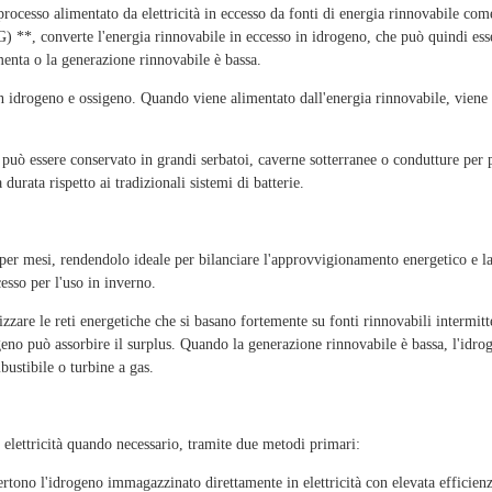
processo alimentato da elettricità in eccesso da fonti di energia rinnovabile com
) **, converte l'energia rinnovabile in eccesso in idrogeno, che può quindi ess
enta o la generazione rinnovabile è bassa.
ua in idrogeno e ossigeno. Quando viene alimentato dall'energia rinnovabile, viene
 può essere conservato in grandi serbatoi, caverne sotterranee o condutture per 
urata rispetto ai tradizionali sistemi di batterie.
mesi, rendendolo ideale per bilanciare l'approvvigionamento energetico e 
esso per l'uso in inverno.
zzare le reti energetiche che si basano fortemente su fonti rinnovabili intermitt
no può assorbire il surplus. Quando la generazione rinnovabile è bassa, l'idro
bustibile o turbine a gas.
 elettricità quando necessario, tramite due metodi primari:
no l'idrogeno immagazzinato direttamente in elettricità con elevata efficienz