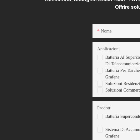
Offrire so
Nome
Applicazioni
Batteria Al Superc
Di Telecomunicazi
Batteria Per Barch
Grafene
Soluzioni Residenzi
Soluzioni Commerci
Prodotti
Batteria Supercond
Sistema Di Accumu
Grafene