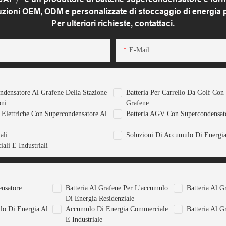
luzioni OEM, ODM e personalizzate di stoccaggio di energia per
Per ulteriori richieste, contattaci.
E-Mail
ondensatore Al Grafene Della Stazione
Batteria Per Carrello Da Golf Con
oni
Grafene
e Elettriche Con Supercondensatore Al
Batteria AGV Con Supercondensat
ali
Soluzioni Di Accumulo Di Energi
ali E Industriali
ensatore
Batteria Al Grafene Per L'accumulo
Batteria Al G
Di Energia Residenziale
lo Di Energia Al
Accumulo Di Energia Commerciale
Batteria Al G
E Industriale