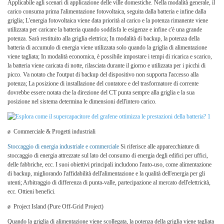
Applicabile agli scenari di applicazione delle ville domestiche. Nella modalità generale, il
carico consuma prima l'alimentazione fotovoltaica, seguita dalla batteria e infine dalla
griglia; L'energia fotovoltaica viene data priorità al carico e la potenza rimanente viene
utilizzata per caricare la batteria quando soddisfa le esigenze e infine c'è una grande
potenza. Sarà restituito alla griglia elettrica; In modalità di backup, la potenza della
batteria di accumulo di energia viene utilizzata solo quando la griglia di alimentazione
viene tagliata; In modalità economica, è possibile impostare i tempi di ricarica e scarico,
la batteria viene caricata di notte, rilasciata durante il giorno e utilizzata per i picchi di
picco. Va notato che l'output di backup del dispositivo non supporta l'accesso alla
potenza; La posizione di installazione del contatore e del trasformatore di corrente
dovrebbe essere notata che la direzione del CT punta sempre alla griglia e la sua
posizione nel sistema determina le dimensioni dell'intero carico.
ø
Commerciale & Progetti industriali
Stoccaggio di energia industriale e commerciale
Si riferisce alle apparecchiature di
stoccaggio di energia attrezzate sul lato del consumo di energia degli edifici per uffici,
delle fabbriche, ecc. I suoi obiettivi principali includono l'auto-uso, come alimentazione
di backup, migliorando l'affidabilità dell'alimentazione e la qualità dell'energia per gli
utenti; Arbitraggio di differenza di punta-valle, partecipazione al mercato dell'elettricità,
ecc. Ottieni benefici.
ø
Project Island (Pure Off-Grid Project)
Quando la griglia di alimentazione viene scollegata, la potenza della griglia viene tagliata