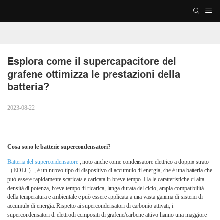
Esplora come il supercapacitore del 
grafene ottimizza le prestazioni della 
batteria?
2023-08-22
Cosa sono le batterie supercondensatori?
Batteria del supercondensatore
, noto anche come condensatore elettrico a doppio strato
（EDLC）, è un nuovo tipo di dispositivo di accumulo di energia, che è una batteria che
può essere rapidamente scaricata e caricata in breve tempo. Ha le caratteristiche di alta
densità di potenza, breve tempo di ricarica, lunga durata del ciclo, ampia compatibilità
della temperatura e ambientale e può essere applicata a una vasta gamma di sistemi di
accumulo di energia. Rispetto ai supercondensatori di carbonio attivati, i
supercondensatori di elettrodi compositi di grafene/carbone attivo hanno una maggiore