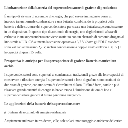
L'imbarcazione della batteria del supercondensatore di grafene di produzione
È un tipo di sistema di accumulo di energia, che può essere immaginato come un
incrocio tra un normale condensatore e una batteria, combinando le proprietà delle
batterie e delle strutture del supercondensatore per creare una batteria supercondensatore
in un dispositivo. In questo tipo di accumulo di energia, uno degli elettrodi a base di
carbonio in un supercondensatore viene sostituito con un elettrodo di carbonio drogato al
litio simile a LIB. Ciò aumenta la tensione operativa a 3,7 V (dove gli EDLC standard
sono valutati al massimo 2,7 V, inclusi condensatore a doppio strato elettrico a 3,0 V) e
la capacità di quasi 15 volte.
Prospettiva in anticipo per il supercapacitore di grafene Batteria-mantieni un
occhio!
I supercondensatori sono superiori ai condensatori tradizionali grazie alla loro capacità di
conservare e rilasciare energia; I supercondensatori a base di grafene sono costituiti da
due strati di grafene, con uno strato di elettroliti tra di loro. Il film è forte, sottile e può
rilasciare grandi quantità di energia in breve tempo L'ibridazione di ioni di litio e
supercondensatore guiderà il futuro panorama energetico.
Le applicazioni della batteria del supercondensatore
ø
Sistema di accumulo di energia residenziale
Ampiamente utilizzato in residenze, ville, sale solari, monitoraggio e ambiente del carico.