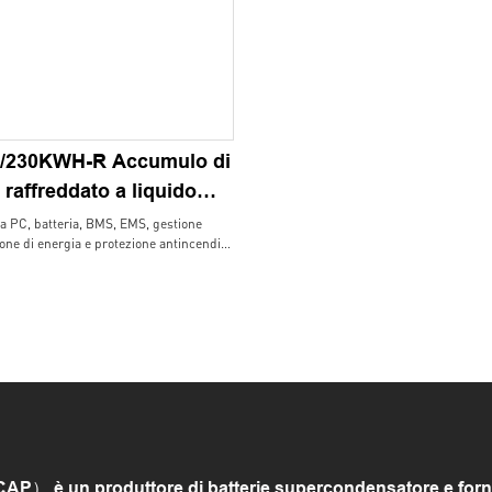
/230KWH-R Accumulo di
 raffreddato a liquido
integrato
gra PC, batteria, BMS, EMS, gestione
ione di energia e protezione antincendio,
esign a stringa singola per ottenere una
a zero in parallelo;
 funzioni di controllo armonico,
a potenza reattiva, controllo
 e allo stesso tempo ha le funzioni di
e riempimento della valle, regolazione
zione della frequenza;
 armadi possono essere collegati
rallelo per realizzare l'espansione del
o di energia, plug and play
 è un produttore di batterie supercondensatore e fornito