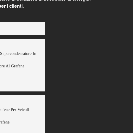
 i clienti.
 Supercondensatore In
ore Al Grafene
a
rafene Per Veicoli
rafene