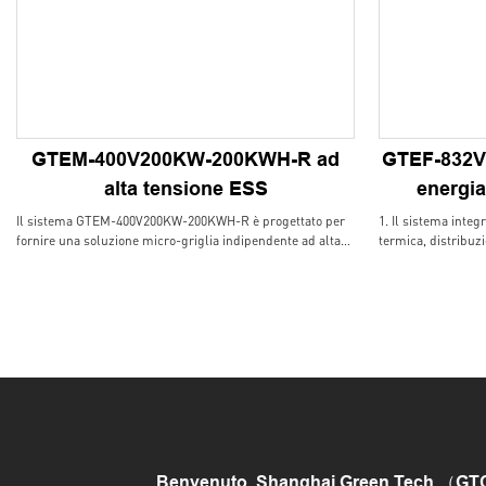
GTEM-400V200KW-200KWH-R ad
GTEF-832V
alta tensione ESS
energia
Il sistema GTEM-400V200KW-200KWH-R è progettato per
1. Il sistema inte
fornire una soluzione micro-griglia indipendente ad alta
termica, distribuz
potenza, che può combinare varie fonti di potenza di input,
ecc. E adotta un d
migliorare l'affidabilità dell'alimentazione
tolleranza a perdit
2. Il sistema ha le
compensazione dell
squilibrato trifase
rasatura di picco 
del picco e regola
3. Set multipli di
direttamente in pa
sistema di accumul
Benvenuto, Shanghai Green Tech （GTCAP）