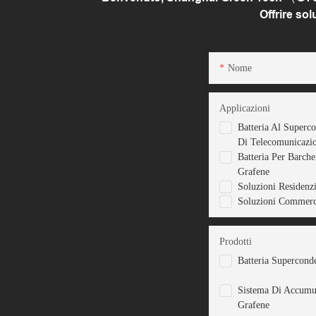
Offrire so
Nome
Applicazioni
Batteria Al Superc
Di Telecomunicazi
Batteria Per Barch
Grafene
Soluzioni Residenzi
Soluzioni Commerci
Prodotti
Batteria Supercond
Sistema Di Accumu
Grafene