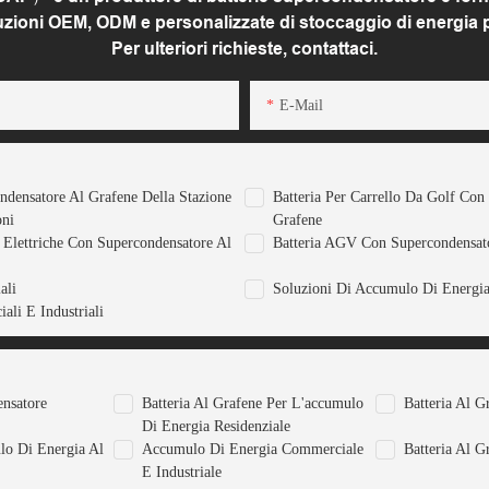
luzioni OEM, ODM e personalizzate di stoccaggio di energia per
Per ulteriori richieste, contattaci.
E-Mail
ondensatore Al Grafene Della Stazione
Batteria Per Carrello Da Golf Con
oni
Grafene
e Elettriche Con Supercondensatore Al
Batteria AGV Con Supercondensat
ali
Soluzioni Di Accumulo Di Energi
ali E Industriali
ensatore
Batteria Al Grafene Per L'accumulo
Batteria Al G
Di Energia Residenziale
lo Di Energia Al
Accumulo Di Energia Commerciale
Batteria Al G
E Industriale