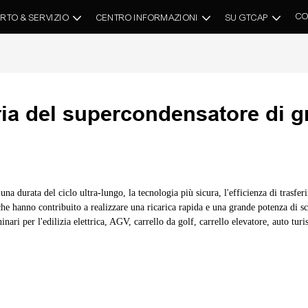
CO
RTO & SERVIZIO
CENTRO INFORMAZIONI
SU GTCAP
ria del supercondensatore di g
 durata del ciclo ultra-lungo, la tecnologia più sicura, l'efficienza di trasferim
he hanno contribuito a realizzare una ricarica rapida e una grande potenza di s
inari per l'edilizia elettrica, AGV, carrello da golf, carrello elevatore, auto tur