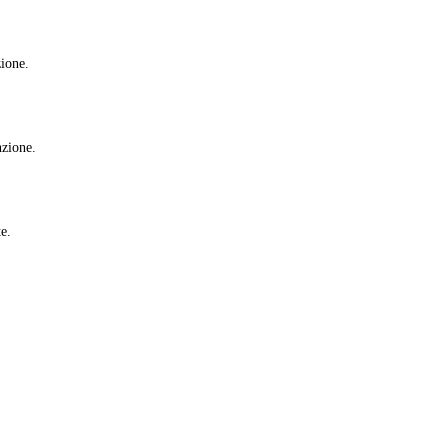
zione.
nzione.
e.