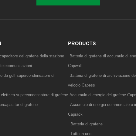
N
PRODUCTS
capacitore del grafene della stazione
Batteria di grafene di accumulo di ene
di telecomunicazioni
Capwall
llo da golf supercondensatore di
Batteria di grafene di archiviazione del
veicolo Capess
 elettrica supercondensatore di grafene
Accumulo di energia del grafene Ca
rcapacitor di grafene
Accumulo di energia commerciale e in
Caprack
Batteria di grafene
Tutto in uno