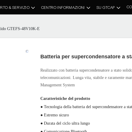
CO
RTO & SERVIZIO
CENTRO INFORMAZIONI
SU GTCAP
o solido GTEFS-48V10K-E
Batteria per supercondensatore a s
Realizzato con batteria supercondensatore a stato solido
telecomunicazioni. Lunga vita, stabile e raramente man
Management System
Caratteristiche del prodotto
● Tecnologia della batteria del supercondensatore a sta
● Estremo sicuro
● Durata del ciclo ultra lungo
● Comunicazione Bluetooth