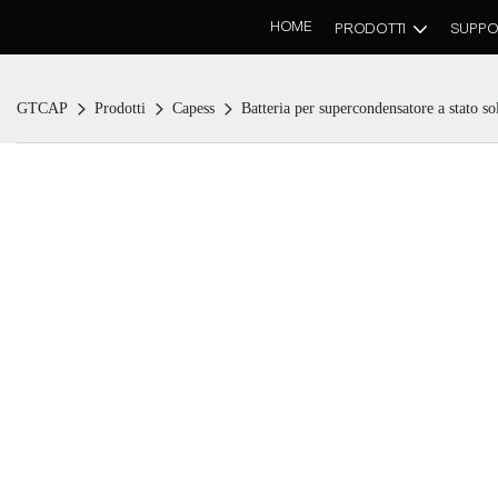
HOME
PRODOTTI
SUPPO
GTCAP
Prodotti
Capess
Batteria per supercondensatore a stat