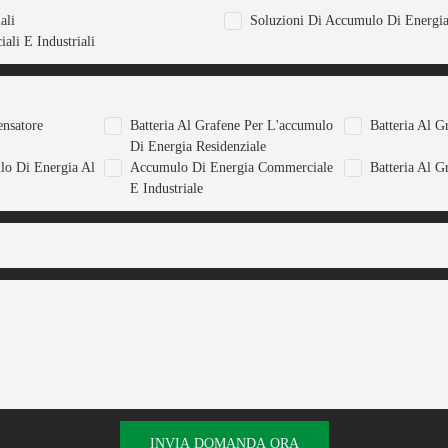
ali
Soluzioni Di Accumulo Di Energi
ali E Industriali
ensatore
Batteria Al Grafene Per L'accumulo
Batteria Al G
Di Energia Residenziale
lo Di Energia Al
Accumulo Di Energia Commerciale
Batteria Al G
E Industriale
INVIA DOMANDA ORA