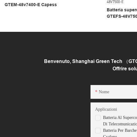
GTEM-48v7400-E Capess
Batteria super
GTEFS-48V750
Benvenuto, Shanghai Green Tech （GTCAP）
Offrire so
Nome
Applicazioni
Batteria Al Superc
Di Telecomunicazi
Batteria Per Barch
Grafene