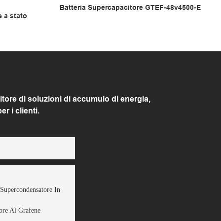
Batteria Supercapacitore GTEF-48v4500-E
 a stato
re di soluzioni di accumulo di energia,
 i clienti.
 Supercondensatore In
ore Al Grafene