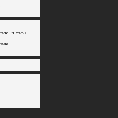
a
rafene Per Veicoli
rafene